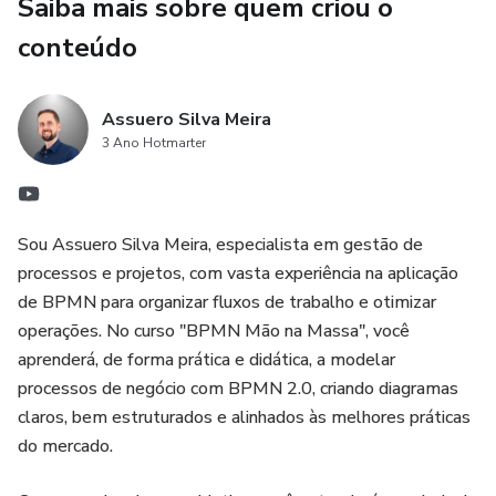
eficaz para impulsionar projetos e processos de negócios,
Saiba mais sobre quem criou o
destacando-se no mercado de trabalho.
conteúdo
Junte-se a nós e dê o próximo passo para se tornar um
especialista em BPMN!
Assuero Silva Meira
3 Ano Hotmarter
Sobre o professor:
Assuero Silva Meira é especialista em Gestão de
Sou Assuero Silva Meira, especialista em gestão de
Processos de Negócio (BPM) e possui vasta experiência na
processos e projetos, com vasta experiência na aplicação
padronização e melhoria de processos no Complexo
de BPMN para organizar fluxos de trabalho e otimizar
Hospitalar da Universidade Federal do Ceará. Como líder
operações. No curso "BPMN Mão na Massa", você
do Setor de Governança e Estratégia, implementou
aprenderá, de forma prática e didática, a modelar
projetos estratégicos, incluindo a criação do Escritório de
processos de negócio com BPMN 2.0, criando diagramas
Processos (EPROC), que otimizou a gestão e a eficiência
claros, bem estruturados e alinhados às melhores práticas
operacional. No curso 'BPMN na Prática', Assuero
do mercado.
compartilha sua expertise em BPMN e Bizagi, oferecendo
uma abordagem prática e baseada em suas experiências no