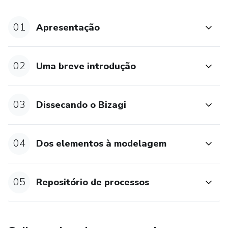
O que você vai conquistar:
01
Apresentação
- Domínio dos Conceitos de Gestão de Processos: Aplique
teorias essenciais diretamente na modelagem BPM.
02
Uma breve introdução
- Proficiência na Notação BPMN: Use cada elemento BPM
com precisão e clareza.
03
Dissecando o Bizagi
- Expertise no Bizagi Modeler: Manipule todas as funções
desta poderosa ferramenta seguindo as melhores práticas.
04
Dos elementos à modelagem
- Capacidade de Modelar Processos Eficazmente:
Transforme dados coletados em modelos de processos
eficientes e otimizados.
05
Repositório de processos
Ao concluir este curso, você não apenas compreenderá a
notação BPMN, mas será capaz de aplicá-la de forma