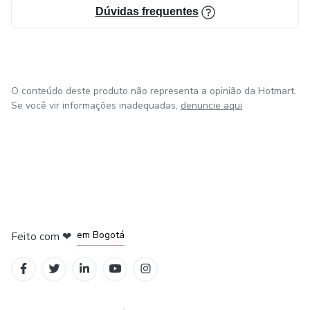
Dúvidas frequentes
O conteúdo deste produto não representa a opinião da Hotmart.
Se você vir informações inadequadas,
denuncie aqui
em Amsterdam
em Madrid
em Bogotá
Feito com
❤
em Belo Horizonte
na Cidade do México