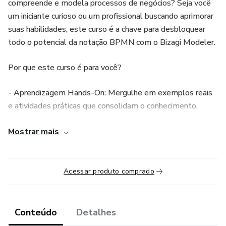
compreende e modela processos de negócios? Seja você
um iniciante curioso ou um profissional buscando aprimorar
suas habilidades, este curso é a chave para desbloquear
todo o potencial da notação BPMN com o Bizagi Modeler.
Por que este curso é para você?
- Aprendizagem Hands-On: Mergulhe em exemplos reais
e atividades práticas que consolidam o conhecimento.
- Abordagem Completa: Desde os fundamentos da
Mostrar mais
gestão de processos até as melhores práticas no uso do
Bizagi.
Acessar produto comprado
- Aplicação no Mundo Real: Dicas exclusivas para atuar
com confiança em projetos reais de modelagem de
processos.
Conteúdo
Detalhes