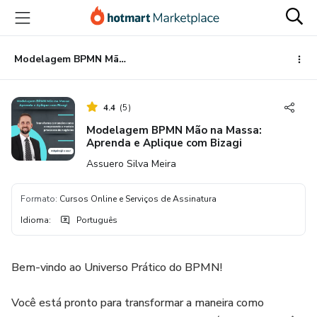
Ir
Ir
Ir
para
para
para
o
o
o
conteúdo
pagamento
rodapé
Modelagem BPMN Mão na Massa: Aprenda e Aplique com Bizagi
principal
4.4
(
5
)
Modelagem BPMN Mão na Massa:
Aprenda e Aplique com Bizagi
Assuero Silva Meira
Formato
:
Cursos Online e Serviços de Assinatura
Idioma
:
Português
Bem-vindo ao Universo Prático do BPMN!
Você está pronto para transformar a maneira como