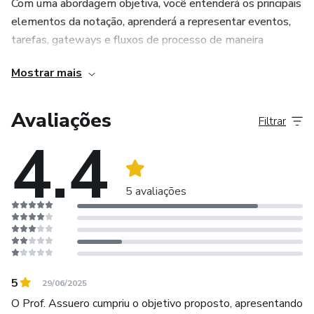
Com uma abordagem objetiva, você entenderá os principais
mundo real.
elementos da notação, aprenderá a representar eventos,
tarefas, gateways e fluxos de processo de maneira
profissional e aplicará esse conhecimento para melhorar a
Mostrar mais
eficiência organizacional.
Se você deseja dominar BPMN e se destacar na
Avaliações
Filtrar
modelagem de processos, este curso é para você! 🚀
4.4
5 avaliações
5
29/06/2025
O Prof. Assuero cumpriu o objetivo proposto, apresentando