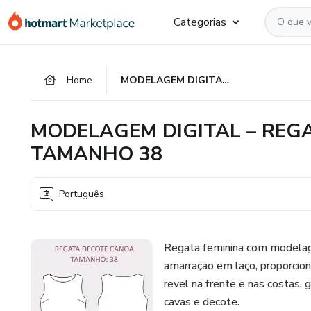
Ir
Ir
Ir
Categorias
para
para
para
o
o
o
conteúdo
pagamento
rodapé
Home
MODELAGEM DIGITAL – REGATA DECOTE CANOA (PDF) - TAMANHO 38
principal
MODELAGEM DIGITAL – REGA
TAMANHO 38
Português
Regata feminina com modelage
amarração em laço, proporcio
revel na frente e nas costas,
cavas e decote.