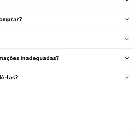
comprar?
rmações inadequadas?
ê-las?