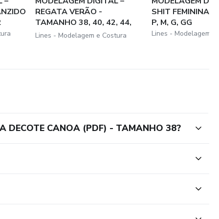
 –
MODELAGEM DIGITAL –
MODELAGEM DIGI
ANZIDO
REGATA VERÃO -
SHIT FEMININA 
2
TAMANHO 38, 40, 42, 44,
P, M, G, GG
4...
tura
Lines - Modelagem e
Lines - Modelagem e Costura
TA DECOTE CANOA (PDF) - TAMANHO 38?