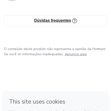
Dúvidas frequentes
O conteúdo deste produto não representa a opinião da Hotmart.
Se você vir informações inadequadas,
denuncie aqui
em Bogotá
em Amsterdam
em Madrid
na Cidade do México
Feito com
❤
em Belo Horizonte