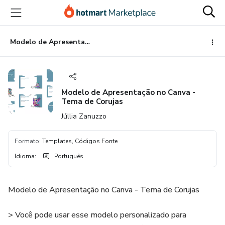
Ir
Ir
Ir
para
para
para
o
o
o
conteúdo
pagamento
rodapé
Modelo de Apresentação no Canva - Tema de Corujas
principal
Modelo de Apresentação no Canva -
Tema de Corujas
Júllia Zanuzzo
Formato
:
Templates, Códigos Fonte
Idioma
:
Português
Modelo de Apresentação no Canva - Tema de Corujas
> Você pode usar esse modelo personalizado para