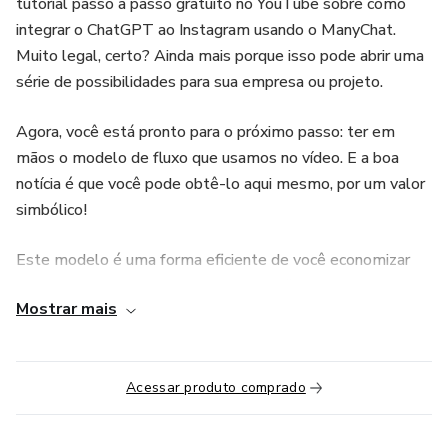
tutorial passo a passo gratuito no YouTube sobre como
integrar o ChatGPT ao Instagram usando o ManyChat.
Muito legal, certo? Ainda mais porque isso pode abrir uma
série de possibilidades para sua empresa ou projeto.
Agora, você está pronto para o próximo passo: ter em
mãos o modelo de fluxo que usamos no vídeo. E a boa
notícia é que você pode obtê-lo aqui mesmo, por um valor
simbólico!
Este modelo é uma forma eficiente de você economizar
tempo e esforço, evitando construir o fluxo do zero. Ele foi
Mostrar mais
construído e otimizado por mim, Igor Crow, então você
sabe que está recebendo algo de alta qualidade.
Por que cobramos por ele? Bom, este é um modelo que
Acessar produto comprado
eu trabalhei bastante para criar. Além disso, o valor que
estamos cobrando é meramente simbólico e serve como