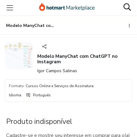
Ir
Ir
Ir
para
para
para
o
o
o
conteúdo
pagamento
rodapé
Modelo ManyChat com ChatGPT no Instagram
principal
Modelo ManyChat com ChatGPT no
Instagram
Igor Campos Salinas
Formato
:
Cursos Online e Serviços de Assinatura
Idioma
:
Português
Produto indisponível
Cadastre-se e mostre seu interesse em comprar para o(a)