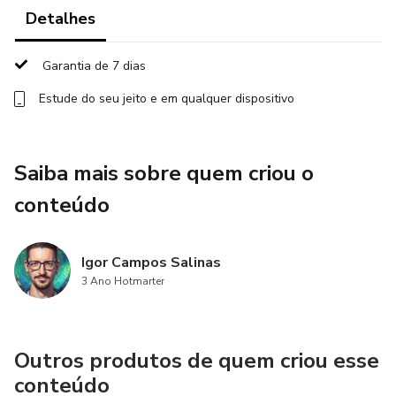
um pequeno gesto de apoio ao canal do YouTube. Todos
Detalhes
os recursos obtidos são reinvestidos em mais criação de
conteúdo educacional gratuito para a comunidade.
Garantia de 7 dias
Estude do seu jeito e em qualquer dispositivo
Lembre-se, para usar este modelo, você precisará de uma
conta PRO no ManyChat. Essa é uma exigência do
ManyChat, não nossa. Mas acredite, vale muito a pena!
Saiba mais sobre quem criou o
Adquira agora o seu modelo e comece a revolucionar suas
conteúdo
interações no WhatsApp!
Igor Campos Salinas
🛠️ Instalação Passo a Passo:
3 Ano Hotmarter
Instalação:
Clique em "instalar".
Outros produtos de quem criou esse
conteúdo