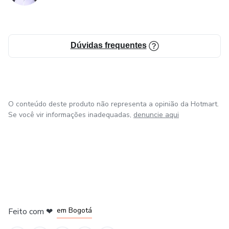
Dúvidas frequentes
O conteúdo deste produto não representa a opinião da Hotmart.
Se você vir informações inadequadas,
denuncie aqui
em Amsterdam
em Madrid
em Bogotá
Feito com
❤
em Belo Horizonte
na Cidade do México