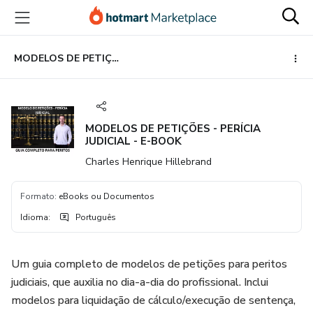
Ir
Ir
Ir
para
para
para
o
o
o
conteúdo
pagamento
rodapé
MODELOS DE PETIÇÕES - PERÍCIA JUDICIAL - E-BOOK
principal
MODELOS DE PETIÇÕES - PERÍCIA
JUDICIAL - E-BOOK
Charles Henrique Hillebrand
Formato
:
eBooks ou Documentos
Idioma
:
Português
Um guia completo de modelos de petições para peritos
judiciais, que auxilia no dia-a-dia do profissional. Inclui
modelos para liquidação de cálculo/execução de sentença,