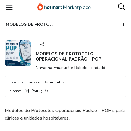
Ir
Ir
Ir
para
para
para
o
o
o
conteúdo
pagamento
rodapé
MODELOS DE PROTOCOLO OPERACIONAL PADRÃO – POP
principal
MODELOS DE PROTOCOLO
OPERACIONAL PADRÃO – POP
Nayanna Emanuelle Rabelo Trindadd
Formato
:
eBooks ou Documentos
Idioma
:
Português
Modelos de Protocolos Operacionais Padrão - POP’s para
clínicas e unidades hospitalares.