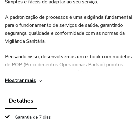
Simples e fáceis de adaptar ao seu serviço.
A padronização de processos é uma exigência fundamental
para o funcionamento de serviços de saúde, garantindo
segurança, qualidade e conformidade com as normas da
Vigilância Sanitária.
Pensando nisso, desenvolvemos um e-book com modelos
de POP (Procedimentos Operacionais Padrão) prontos
para aplicação em unidades de saúde, facilitando a
Mostrar mais
organização dos processos e o cumprimento das exigências
legais.
Detalhes
Garantia de 7 dias