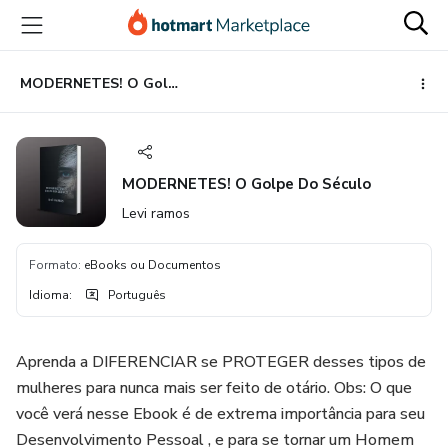
Ir
Ir
Ir
para
para
para
o
o
o
conteúdo
pagamento
rodapé
MODERNETES! O Golpe Do Século
principal
MODERNETES! O Golpe Do Século
Levi ramos
Formato
:
eBooks ou Documentos
Idioma
:
Português
Aprenda a DIFERENCIAR se PROTEGER desses tipos de
mulheres para nunca mais ser feito de otário. Obs: O que
você verá nesse Ebook é de extrema importância para seu
Desenvolvimento Pessoal , e para se tornar um Homem