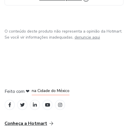
O conteúdo deste produto não representa a opinião da Hotmart.
Se você vir informações inadequadas,
denuncie aqui
em Bogotá
em Amsterdam
em Madrid
na Cidade do México
Feito com
❤
em Belo Horizonte
Conheça a Hotmart