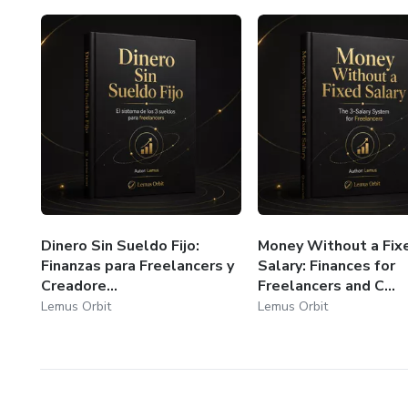
- Plano de implementação de 
- Plano de ação de 30 dias
Importante: Este produto tem 
aconselhamento médico, terapi
acompanhamento profissional. 
obter suporte médico ou de s
Dinero Sin Sueldo Fijo:
Money Without a Fix
Finanzas para Freelancers y
Salary: Finances for
Creadore...
Freelancers and C...
Lemus Orbit
Lemus Orbit