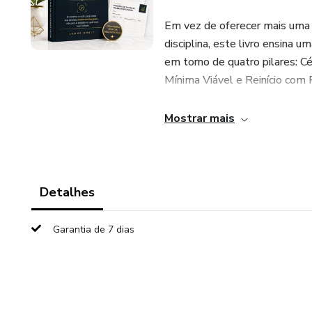
Em vez de oferecer mais uma
disciplina, este livro ensina
em torno de quatro pilares: C
Mínima Viável e Reinício com 
Em seu interior, os leitores e
Mostrar mais
exercícios passo a passo para 
criar rotinas de baixa resistên
linha e criar um sistema que tr
Detalhes
Este produto inclui:
Garantia de 7 dias
- E-book digital completo e
- Sistema de produtividade 
- 13 capítulos práticos