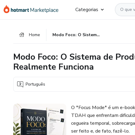
Ir
Ir
Ir
Categorias
para
para
para
o
o
o
conteúdo
pagamento
rodapé
Home
Modo Foco: O Sistema de Produtividade para TDAH que Realmente Funciona
principal
Modo Foco: O Sistema de Prod
Realmente Funciona
Português
O *Focus Mode* é um e-book p
TDAH que enfrentam dificuldad
cegueira temporal, sobrecarga,
ser feito e, de fato, fazê-lo.