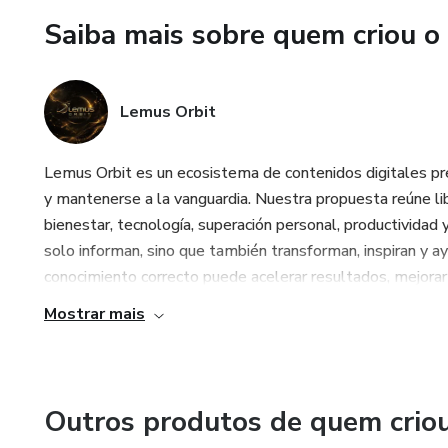
Saiba mais sobre quem criou o
- Estrutura de planejamento d
- Modelo de "Brain Dump" (e
Lemus Orbit
- Método das 3 principais prio
Lemus Orbit es un ecosistema de contenidos digitales pr
- Menu de Dopamina
y mantenerse a la vanguardia. Nuestra propuesta reúne lib
bienestar, tecnología, superación personal, productivida
- *Checklist* de Reinício Sem
solo informan, sino que también transforman, inspiran y ay
conocimiento correcto puede acelerar resultados, mejorar 
- Rotina de ativação matinal
Mostrar mais
- Rotina de encerramento do 
- *Checklist* de distrações dig
Outros produtos de quem crio
- Protocolo de Reinício