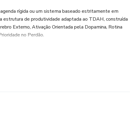
 agenda rígida ou um sistema baseado estritamente em
 uma estrutura de produtividade adaptada ao TDAH, construída
érebro Externo, Ativação Orientada pela Dopamina, Rotina
Prioridade no Perdão.
ncontrarão ferramentas práticas, *checklists*, modelos e
ajudá-los a organizar tarefas, reduzir a desordem mental,
cia, gerenciar distrações digitais, retomar o rumo após sair da
abalhe a favor do seu cérebro, e não contra ele.
m formato PDF
adaptado ao TDAH