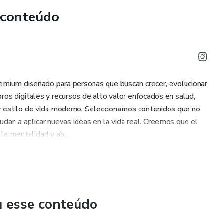
 conteúdo
iário
svaziamento mental)
ridades
emium diseñado para personas que buscan crecer, evolucionar
ros digitales y recursos de alto valor enfocados en salud,
d y estilo de vida moderno. Seleccionamos contenidos que no
anal
udan a aplicar nuevas ideas en la vida real. Creemos que el
la mentalidad y ab...
dia
itais
u esse conteúdo