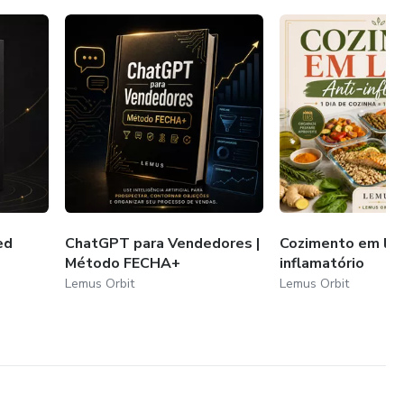
7 dias
fins exclusivamente educacionais. Não constitui
a, diagnóstico, tratamento ou substituto para
Os leitores devem consultar um profissional licenciado para
aúde mental.
ed
ChatGPT para Vendedores |
Cozimento em lot
Método FECHA+
inflamatório
Lemus Orbit
Lemus Orbit