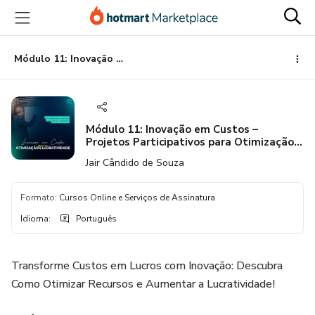
Ir
Ir
Ir
para
para
para
o
o
o
conteúdo
pagamento
rodapé
Módulo 11: Inovação em Custos – Projetos Participativos para Otimização e Lucratividade
principal
Módulo 11: Inovação em Custos –
Projetos Participativos para Otimização e
Lucratividade
Jair Cândido de Souza
Formato
:
Cursos Online e Serviços de Assinatura
Idioma
:
Português
Transforme Custos em Lucros com Inovação: Descubra
Como Otimizar Recursos e Aumentar a Lucratividade!