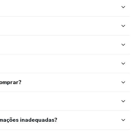
comprar?
rmações inadequadas?