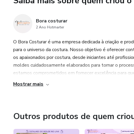
Saiba mais sobre quem criou o
Bora costurar
2 Ano Hotmarter
O Bora Costurar é uma empresa dedicada à criação e prod
para o universo da costura. Nosso objetivo é oferecer co
os apaixonados por costura, desde iniciantes até profiss
moldes cuidadosamente elaborados para tornar o processo
estamos comprometidos em fornecer excelência para quem
Mostrar mais
Outros produtos de quem crio