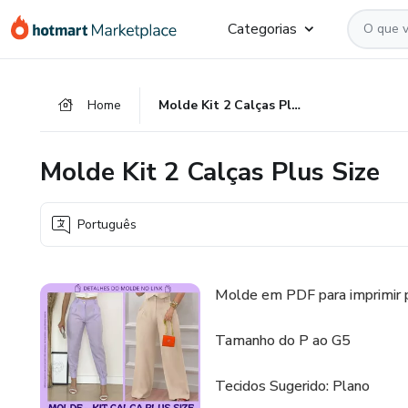
Ir
Ir
Ir
Categorias
para
para
para
o
o
o
conteúdo
pagamento
rodapé
Home
Molde Kit 2 Calças Plus Size
principal
Molde Kit 2 Calças Plus Size
Português
Molde em PDF para imprimir p
Tamanho do P ao G5
Tecidos Sugerido: Plano