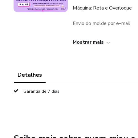
Máquina: Reta e Overloque
Envio do molde por e-mail
Arquivos em formato Plotter e
Mostrar mais
Molde graduado, um tamanho 
Com margem de costura
Detalhes
testado e aprovado pela mod
Garantia de 7 dias
Dúvidas: https://wa.me/55