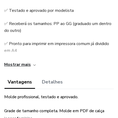
✅ Testado e aprovado por modelista
✅ Receberá os tamanhos: PP ao GG (graduado um dentro
do outro)
✅ Pronto para imprimir em impressora comum já dividido
em A4
✅ Arquivo em PDF em formato Plotter e A4
Mostrar mais
✅ Tecido indicado: Jeans, sarja e algodão
Vantagens
Detalhes
✅ Possui margem de costura
Molde profissional, testado e aprovado.
Dúvidas consulte ao vendedor! Obrigada pela preferência
Grade de tamanho completa. Molde em PDF de calça