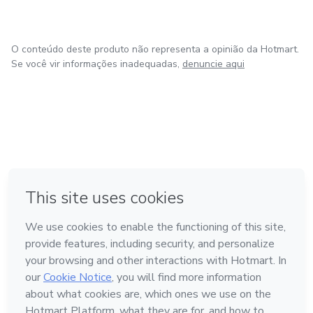
O conteúdo deste produto não representa a opinião da Hotmart.
Se você vir informações inadequadas,
denuncie aqui
em Bogotá
em Amsterdam
em Madrid
na Cidade do México
Feito com
❤
em Belo Horizonte
Conheça a Hotmart