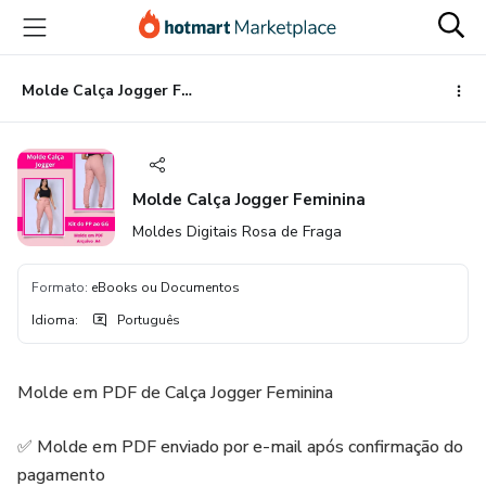
Ir
Ir
Ir
para
para
para
o
o
o
conteúdo
pagamento
rodapé
Molde Calça Jogger Feminina
principal
Molde Calça Jogger Feminina
Moldes Digitais Rosa de Fraga
Formato
:
eBooks ou Documentos
Idioma
:
Português
Molde em PDF de Calça Jogger Feminina
✅ Molde em PDF enviado por e-mail após confirmação do
pagamento