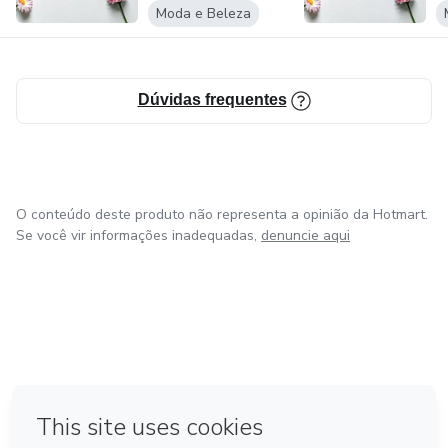
Moda e Beleza
Dúvidas frequentes
O conteúdo deste produto não representa a opinião da Hotmart.
Se você vir informações inadequadas,
denuncie aqui
em Amsterdam
em Madrid
em Bogotá
Feito com
❤
em Belo Horizonte
na Cidade do México