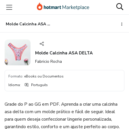
Ir
Ir
Ir
para
para
para
o
o
o
conteúdo
pagamento
rodapé
Molde Calcinha ASA DELTA
principal
Molde Calcinha ASA DELTA
Fabricio Rocha
Formato
:
eBooks ou Documentos
Idioma
:
Português
Grade do P ao GG em PDF. Aprenda a criar uma calcinha
asa delta com um molde prático e fácil de seguir. Ideal
para quem deseja confeccionar lingerie personalizada,
garantindo estilo, conforto e um ajuste perfeito ao corpo.