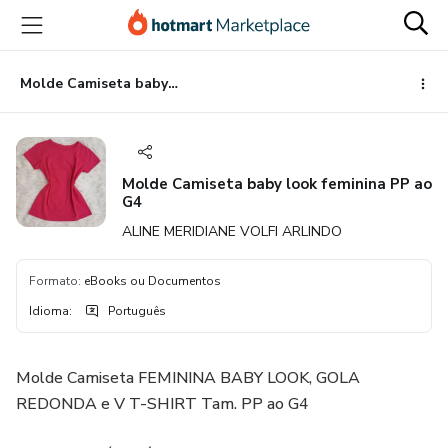
Ir
Ir
Ir
para
para
para
o
o
o
conteúdo
pagamento
rodapé
Molde Camiseta baby look feminina PP ao G4
principal
Molde Camiseta baby look feminina PP ao
G4
ALINE MERIDIANE VOLFI ARLINDO
Formato
:
eBooks ou Documentos
Idioma
:
Português
Molde Camiseta FEMININA BABY LOOK, GOLA
REDONDA e V T-SHIRT Tam. PP ao G4