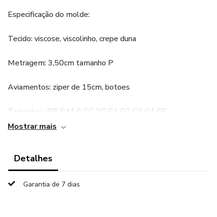
Especificação do molde:
Tecido: viscose, viscolinho, crepe duna
Metragem: 3,50cm tamanho P
Aviamentos: ziper de 15cm, botoes
Tamanhos: PP P M G GG XG G1 G2 G3 G4 G5
Mostrar mais
Corte: frente 2 pares cada parte/ costas 2 pares/ dianteiro
e traseiro 1 par cada/ cos 2 pares / rbolsos 1 par
Detalhes
cada/ braguilha e pertingal 1x cada
Garantia de 7 dias
Acabamento colete duplo, fechamento com botões