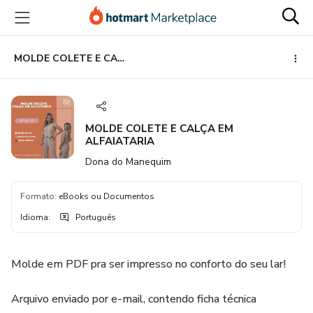
Ir
Ir
Ir
para
para
para
o
o
o
conteúdo
pagamento
rodapé
MOLDE COLETE E CALÇA EM ALFAIATARIA
principal
MOLDE COLETE E CALÇA EM
ALFAIATARIA
Dona do Manequim
Formato
:
eBooks ou Documentos
Idioma
:
Português
Molde em PDF pra ser impresso no conforto do seu lar!
Arquivo enviado por e-mail, contendo ficha técnica