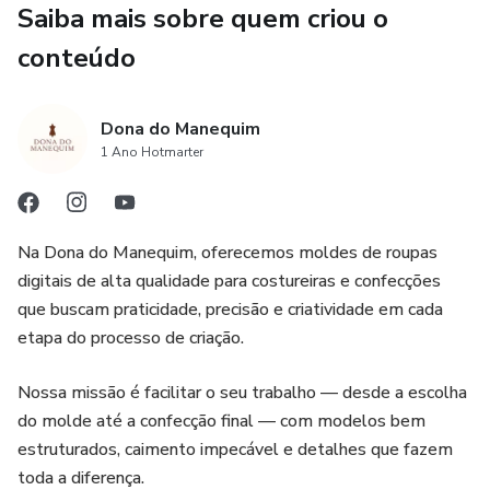
A calça ncom cos duplo, fechamento com ziper e braguila
Saiba mais sobre quem criou o
na frente e botão na parte de cima,
conteúdo
Molde com margem de costura de 1cm adcione margem
de bainha
Dona do Manequim
1 Ano Hotmarter
Na Dona do Manequim, oferecemos moldes de roupas
digitais de alta qualidade para costureiras e confecções
que buscam praticidade, precisão e criatividade em cada
etapa do processo de criação.
Nossa missão é facilitar o seu trabalho — desde a escolha
do molde até a confecção final — com modelos bem
estruturados, caimento impecável e detalhes que fazem
toda a diferença.