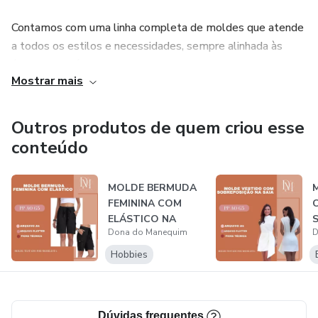
Contamos com uma linha completa de moldes que atende
a todos os estilos e necessidades, sempre alinhada às
últimas tendências da moda. Desenvolvemos peças
Mostrar mais
versáteis para que cada costureira ou ateliê possa imprimir
seu toque único e entregar resultados inovadores e de alta
performance.
Outros produtos de quem criou esse
conteúdo
Seja você uma profissional experiente ou esteja dando os
primeiros passos, estamos aqui para transformar suas
MOLDE BERMUDA
ideias em roupas com design impecável e acabamento de
FEMININA COM
excelência.
ELÁSTICO NA
Dona do Manequim
D
CINTURA
Hobbies
Dúvidas frequentes