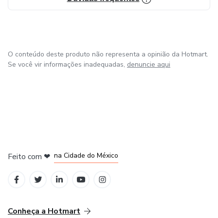
O conteúdo deste produto não representa a opinião da Hotmart.
Se você vir informações inadequadas,
denuncie aqui
em Bogotá
em Amsterdam
em Madrid
na Cidade do México
Feito com
❤
em Belo Horizonte
Conheça a Hotmart