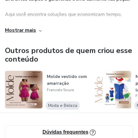
Aqui você encontra soluções que economizam tempo,
evitam erros e ajudam você a criar roupas lindas com
Mostrar mais
acabamento profissional — seja para uso próprio ou para
vender.
Outros produtos de quem criou esse
conteúdo
Molde vestido com
M
amarração
p
l
Franciele Souza
F
Moda e Beleza
Dúvidas frequentes