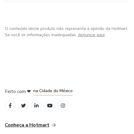
O conteúdo deste produto não representa a opinião da Hotmart.
Se você vir informações inadequadas,
denuncie aqui
em Bogotá
em Amsterdam
em Madrid
na Cidade do México
Feito com
❤
em Belo Horizonte
Conheça a Hotmart