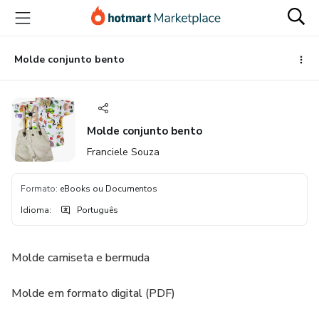
Ir
Ir
Ir
para
para
para
o
o
o
conteúdo
pagamento
rodapé
Molde conjunto bento
principal
Molde conjunto bento
Franciele Souza
Formato
:
eBooks ou Documentos
Idioma
:
Português
Molde camiseta e bermuda
Molde em formato digital (PDF)