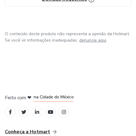
O conteúdo deste produto não representa a opinião da Hotmart.
Se você vir informações inadequadas,
denuncie aqui
em Bogotá
em Amsterdam
em Madrid
na Cidade do México
Feito com
❤
em Belo Horizonte
Conheça a Hotmart