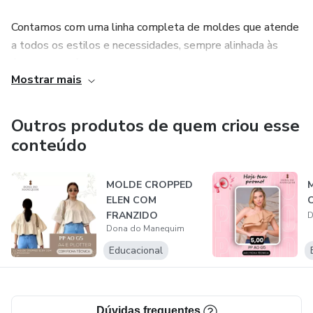
Contamos com uma linha completa de moldes que atende
a todos os estilos e necessidades, sempre alinhada às
últimas tendências da moda. Desenvolvemos peças
Mostrar mais
versáteis para que cada costureira ou ateliê possa imprimir
seu toque único e entregar resultados inovadores e de alta
performance.
Outros produtos de quem criou esse
conteúdo
Seja você uma profissional experiente ou esteja dando os
primeiros passos, estamos aqui para transformar suas
MOLDE CROPPED
ideias em roupas com design impecável e acabamento de
ELEN COM
excelência.
FRANZIDO
D
Dona do Manequim
Educacional
Dúvidas frequentes