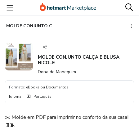
Ir
Ir
Ir
para
para
para
o
o
o
conteúdo
pagamento
rodapé
MOLDE CONJUNTO CALÇA E BLUSA NICOLE
principal
MOLDE CONJUNTO CALÇA E BLUSA
NICOLE
Dona do Manequim
Formato
:
eBooks ou Documentos
Idioma
:
Português
✂️ Molde em PDF para imprimir no conforto da sua casa!
👖🧵