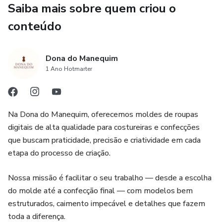
qualidade profissional!
Saiba mais sobre quem criou o
conteúdo
🚫 Proibida a revenda deste produto, dentro ou fora da
plataforma, após a compra.
Dona do Manequim
1 Ano Hotmarter
Na Dona do Manequim, oferecemos moldes de roupas
digitais de alta qualidade para costureiras e confecções
que buscam praticidade, precisão e criatividade em cada
etapa do processo de criação.
Nossa missão é facilitar o seu trabalho — desde a escolha
do molde até a confecção final — com modelos bem
estruturados, caimento impecável e detalhes que fazem
toda a diferença.