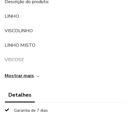
Descrição do produto:
LINHO
VISCOLINHO
LINHO MISTO
VISCOSE
2,50 CM PARA O TAMANHO P
Mostrar mais
P AO G5
Detalhes
⚠️ Este produto é um molde digital, não a peça de roupa
pronta.
Garantia de 7 dias
Use-o para confeccionar suas próprias criações com