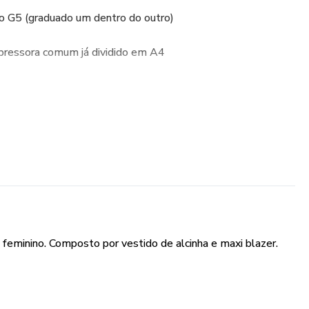
o G5 (graduado um dentro do outro)
pressora comum já dividido em A4
o Plotter e A4
 pouca elasticidade
 Obrigada pela preferência
minino. Composto por vestido de alcinha e maxi blazer.