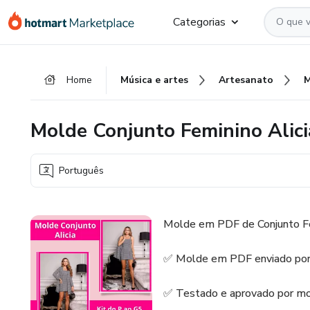
Ir
Ir
Ir
Categorias
para
para
para
o
o
o
conteúdo
pagamento
rodapé
Home
Música e artes
Artesanato
principal
Molde Conjunto Feminino Alici
Português
Molde em PDF de Conjunto Fem
✅ Molde em PDF enviado por
✅ Testado e aprovado por mo