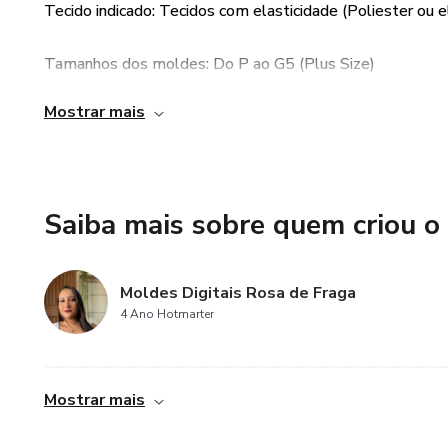
Tecido indicado: Tecidos com elasticidade (Poliester ou 
Tamanhos dos moldes: Do P ao G5 (Plus Size)
Mostrar mais
Molde graduado, prontos para imprimir em tamanho real.
Arquivo em Plotter e A4.
Saiba mais sobre quem criou o
Moldes Digitais Rosa de Fraga
4 Ano Hotmarter
......................................................................................................................................
Mostrar mais