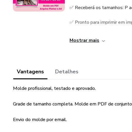
✅ Receberá os tamanhos: P a
✅ Pronto para imprimir em im
✅ Arquivo em PDF em format
Mostrar mais
✅ Tecido indicado: Tecido com
✅ Possui margem de costura
Vantagens
Detalhes
Dúvidas consulte ao vendedor!
Molde profissional, testado e aprovado.
Grade de tamanho completa. Molde em PDF de conjunto fe
Envio do molde por email.