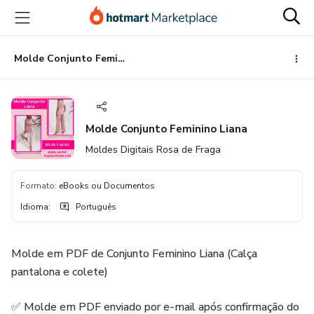
Ir
Ir
Ir
para
para
para
o
o
o
conteúdo
pagamento
rodapé
Molde Conjunto Feminino Liana
principal
Molde Conjunto Feminino Liana
Moldes Digitais Rosa de Fraga
Formato
:
eBooks ou Documentos
Idioma
:
Português
Molde em PDF de Conjunto Feminino Liana (Calça
pantalona e colete)
✅ Molde em PDF enviado por e-mail após confirmação do