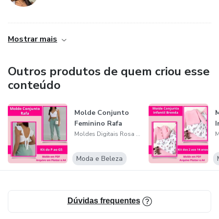
................................................................................................................................................
Mostrar mais
Outros produtos de quem criou esse
conteúdo
Molde Conjunto
M
Feminino Rafa
I
Moldes Digitais Rosa de Fraga
Moda e Beleza
Dúvidas frequentes