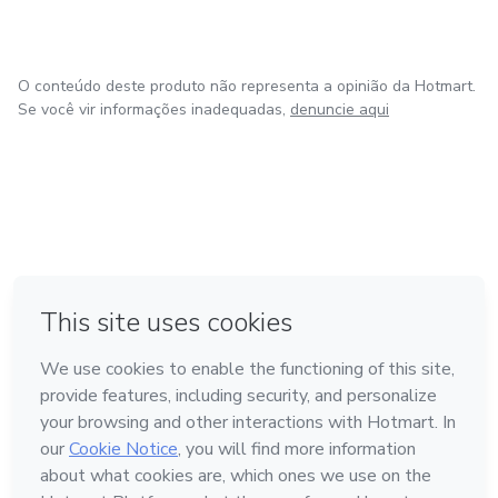
O conteúdo deste produto não representa a opinião da Hotmart.
Se você vir informações inadequadas,
denuncie aqui
em Amsterdam
em Madrid
em Bogotá
Feito com
❤
em Belo Horizonte
na Cidade do México
Conheça a Hotmart