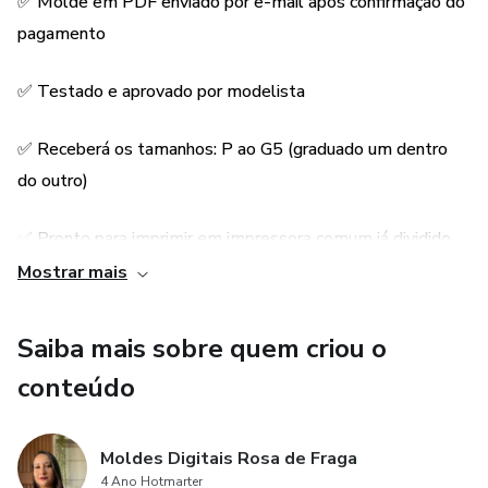
✅ Molde em PDF enviado por e-mail após confirmação do
pagamento
✅ Testado e aprovado por modelista
✅ Receberá os tamanhos: P ao G5 (graduado um dentro
do outro)
✅ Pronto para imprimir em impressora comum já dividido
em A4
Mostrar mais
✅ Arquivo em PDF em formato Plotter e A4 e ficha
Saiba mais sobre quem criou o
técnica
conteúdo
✅ Tecido indicado: Alfaiataria, crepe, linho e gabardine
Moldes Digitais Rosa de Fraga
✅ Possui margem de costura
4 Ano Hotmarter