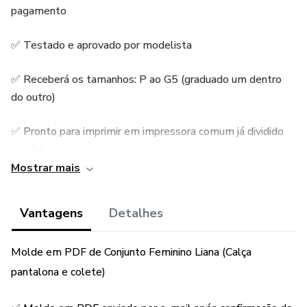
pagamento
✅ Testado e aprovado por modelista
✅ Receberá os tamanhos: P ao G5 (graduado um dentro
do outro)
✅ Pronto para imprimir em impressora comum já dividido
em A4
Mostrar mais
✅ Arquivo em PDF em formato Plotter e A4 e ficha
técnica
Vantagens
Detalhes
✅ Tecido indicado: Alfaiataria, crepe, linho e gabardine
Molde em PDF de Conjunto Feminino Liana (Calça
✅ Possui margem de costura
pantalona e colete)
Dúvidas consulte ao vendedor! Obrigada pela preferência