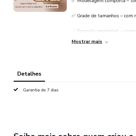
✅ Modelagem completa – todas
✅ Grade de tamanhos – com ma
✅ Formato imprimível – compat
Mostrar mais
✅ Download imediato – receba 
Ideal tanto para quem está c
otimizar o tempo sem abrir m
Detalhes
🤎 Adquira agora seu molde e
Garantia de 7 dias