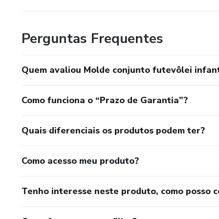
Ninguém mais o faráE seus olhos
Perguntas Frequentes
Seus olhos, seus olhos
Quem avaliou Molde conjunto futevôlei infant
Eles me dizem o quanto você se importa
Oh sim, você sempre será
Como funciona o “Prazo de Garantia”?
Meu amor sem fimLionel Richie
Quais diferenciais os produtos podem ter?
Eu quero dividir
Como acesso meu produto?
Todo o meu amor com você
Tenho interesse neste produto, como posso 
Ninguém mais o faráE seus olhos
Seus olhos, seus olhos