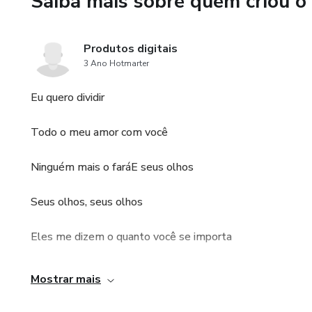
Saiba mais sobre quem criou o
Produtos digitais
3 Ano Hotmarter
Eu quero dividir
Todo o meu amor com você
Ninguém mais o faráE seus olhos
Seus olhos, seus olhos
Eles me dizem o quanto você se importa
Oh sim, você sempre será
Mostrar mais
Meu amor sem