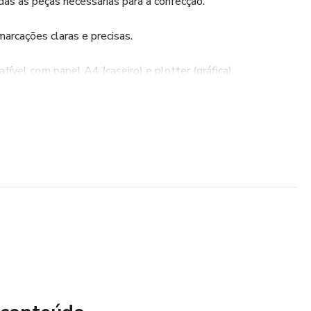
 as peças necessárias para a confecção.
rcações claras e precisas.
ível com papel A4 (caseiro) e plotter (gráfica).
o arquivo assim que finalizar a compra.
omeçando quanto para costureiras experientes que desejam
ão da qualidade.
 comece a costurar hoje mesmo! 🤎