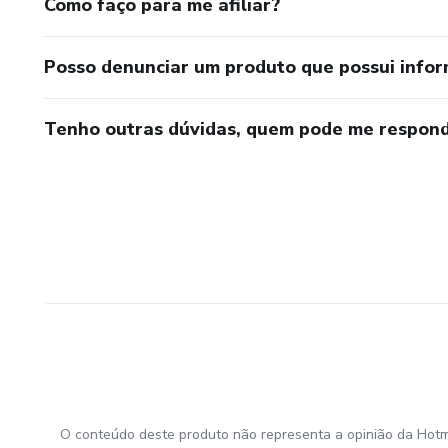
Como faço para me afiliar?
Eles me dizem o quanto você se importa
Posso denunciar um produto que possui info
Oh sim, você sempre será
Tenho outras dúvidas, quem pode me respond
Meu amor sem fimLionel Richie
Eu quero dividir
Todo o meu amor com você
Ninguém mais o faráE seus olhos
Seus olhos, seus olhos
Eles me dizem o quanto você se importa
O conteúdo deste produto não representa a opinião da Hotm
Oh sim, você sempre será