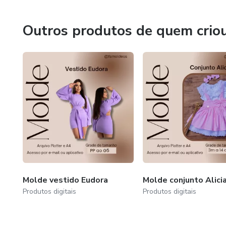
Eu quero dividir
Outros produtos de quem crio
Todo o meu amor com você
Ninguém mais o faráE seus olhos
Seus olhos, seus olhos
Eles me dizem o quanto você se importa
Oh sim, você sempre será
Meu amor sem
Molde vestido Eudora
Molde conjunto Alici
Produtos digitais
Produtos digitais
Eu quero dividir
Todo o meu amor com você