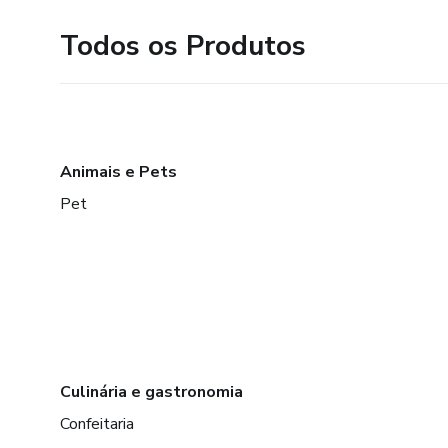
Todos os Produtos
Meu amor sem fimLionel Richie
Animais e Pets
Pet
Culinária e gastronomia
Confeitaria