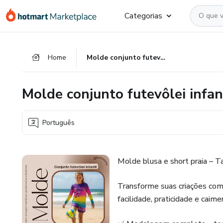
Ir
Ir
Ir
Categorias
para
para
para
o
o
o
conteúdo
pagamento
rodapé
Home
Molde conjunto futevôlei infantil
principal
Molde conjunto futevôlei infan
Português
Molde blusa e short praia – 
Transforme suas criações co
facilidade, praticidade e caime