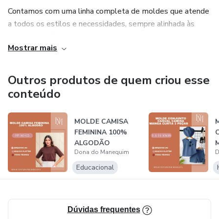
Contamos com uma linha completa de moldes que atende
a todos os estilos e necessidades, sempre alinhada às
últimas tendências da moda. Desenvolvemos peças
Mostrar mais
versáteis para que cada costureira ou ateliê possa imprimir
seu toque único e entregar resultados inovadores e de alta
performance.
Outros produtos de quem criou esse
conteúdo
Seja você uma profissional experiente ou esteja dando os
primeiros passos, estamos aqui para transformar suas
MOLDE CAMISA
ideias em roupas com design impecável e acabamento de
FEMININA 100%
excelência.
ALGODÃO
Dona do Manequim
D
Educacional
Dúvidas frequentes