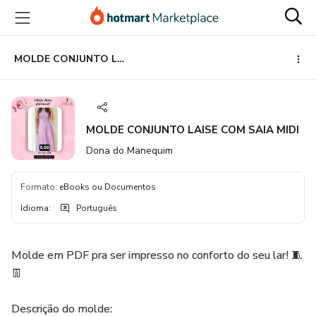
Ir
Ir
Ir
para
para
para
o
o
o
conteúdo
pagamento
rodapé
MOLDE CONJUNTO LAISE COM SAIA MIDI
principal
MOLDE CONJUNTO LAISE COM SAIA MIDI
Dona do Manequim
Formato
:
eBooks ou Documentos
Idioma
:
Português
Molde em PDF pra ser impresso no conforto do seu lar! 🧵
👖
Descrição do molde: