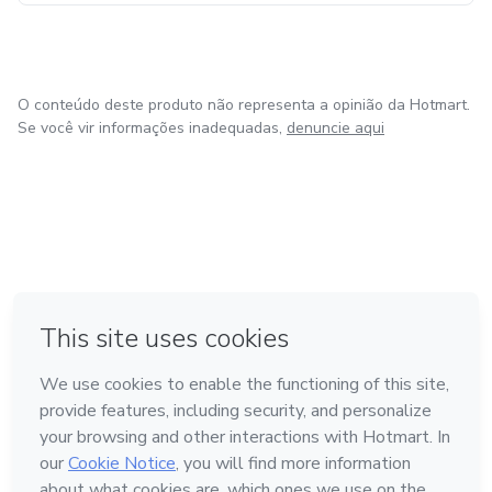
O conteúdo deste produto não representa a opinião da Hotmart.
Se você vir informações inadequadas,
denuncie aqui
em Bogotá
em Amsterdam
em Madrid
na Cidade do México
Feito com
❤
em Belo Horizonte
Conheça a Hotmart