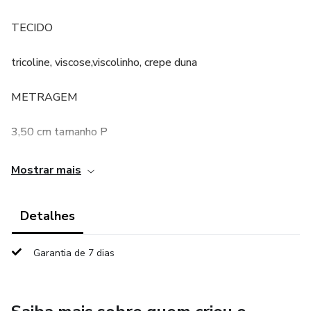
TECIDO
tricoline, viscose,viscolinho, crepe duna
METRAGEM
3,50 cm tamanho P
AVIAMENT O S
Mostrar mais
ziper 30 cm/ botões
Detalhes
TAMANH O S
Garantia de 7 dias
PP P M G GG XG G1 G2 G3 G4 G5
PROIBIDO A REVENDA DESTE PRODUTO APÓS A