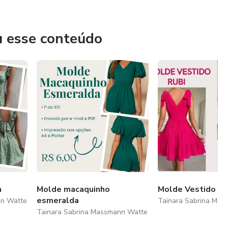
u esse conteúdo
n
Molde macaquinho
Molde Vestido Ru
esmeralda
nn Watte
Tainara Sabrina Ma
Tainara Sabrina Massmann Watte