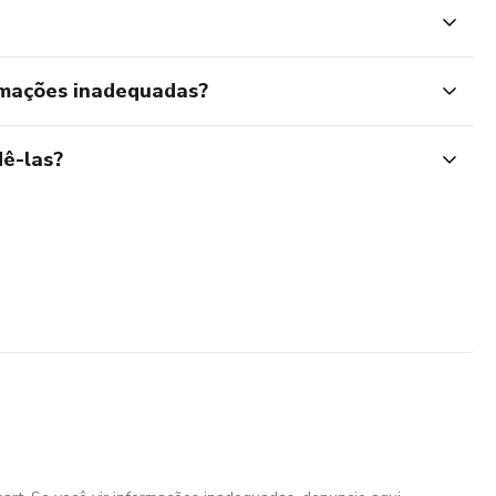
rmações inadequadas?
ê-las?