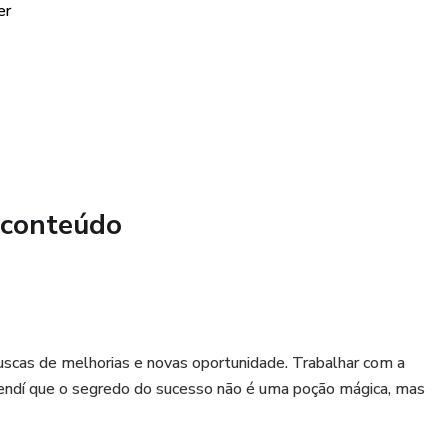
er
A, LINHO, LINHO RUSTICO, LINHO MISTO, SARJA
 conteúdo
scas de melhorias e novas oportunidade. Trabalhar com a
rendí que o segredo do sucesso não é uma poção mágica, mas