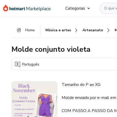
Ir
Ir
Ir
Categorias
para
para
para
o
o
o
conteúdo
pagamento
rodapé
Home
Música e artes
Artesanato
principal
Molde conjunto violeta
Português
Tamanho do P ao XG
Molde enviado por e-mail e
COM PASSO A PASSO DA