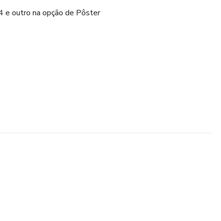
 e outro na opção de Pôster
LOOK, CREPE ALFAIATARIA, LINHO, LINHO RUSTICO,
TINADA, VISCOSE SARJADA