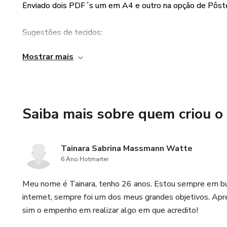
Enviado dois PDF´s um em A4 e outro na opção de Pôst
Sugestões de tecidos:
Mostrar mais
CREPE, ALFAIATARIA NEW LOOK, CREPE ALFAIATARI
ACETINADA, VISCOSE SARJADA
Saiba mais sobre quem criou o
Tainara Sabrina Massmann Watte
6 Ano Hotmarter
Meu nome é Tainara, tenho 26 anos. Estou sempre em bu
internet, sempre foi um dos meus grandes objetivos. Ap
sim o empenho em realizar algo em que acredito!