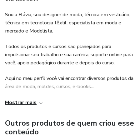
Sou a Flávia, sou designer de moda, técnica em vestuário,
técnica em tecnologia têxtil, especialista em moda e
mercado e Modelista.
Todos os produtos e cursos são planejados para
impulsionar seu trabalho e sua carreira, suporte online para
você, apoio pedagógico durante e depois do curso.
Aqui no meu perfil você vai encontrar diversos produtos da
área de moda, moldes, cursos, e-books...
Todos os nossos cursos são certificados e muito bem
Mostrar mais
reconhecidos no mercado, as vídeo aulas ficarão disponíveis
para você até um ano após o término do curso e nesse
Outros produtos de quem criou esse
período você ainda poderá contar com o suporte EaD.
conteúdo