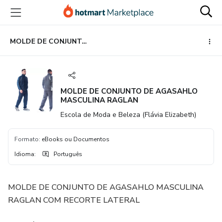
Ir
Ir
Ir
para
para
para
o
o
o
conteúdo
pagamento
rodapé
MOLDE DE CONJUNTO DE AGASAHLO MASCULINA RAGLAN
principal
MOLDE DE CONJUNTO DE AGASAHLO
MASCULINA RAGLAN
Escola de Moda e Beleza (Flávia Elizabeth)
Formato
:
eBooks ou Documentos
Idioma
:
Português
MOLDE DE CONJUNTO DE AGASAHLO MASCULINA
RAGLAN COM RECORTE LATERAL