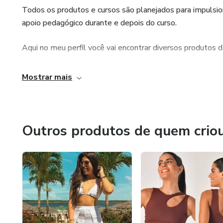
Todos os produtos e cursos são planejados para impulsiona
apoio pedagógico durante e depois do curso.
Aqui no meu perfil você vai encontrar diversos produtos d
Todos os nossos cursos são certificados e muito bem reco
Mostrar mais
você até um ano após o término do curso e nesse período
Outros produtos de quem crio