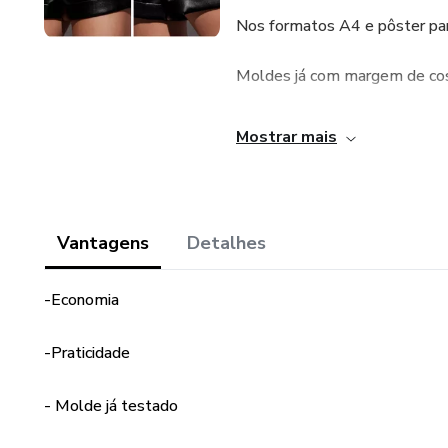
Nos formatos A4 e pôster par
Moldes já com margem de cost
Moldes já testados
Mostrar mais
Vantagens
Detalhes
-Economia
-Praticidade
- Molde já testado