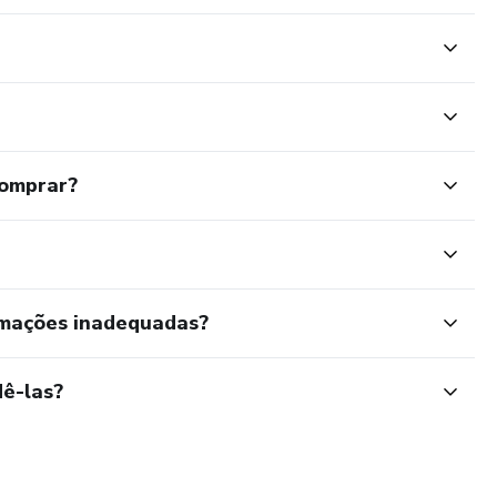
comprar?
rmações inadequadas?
ê-las?