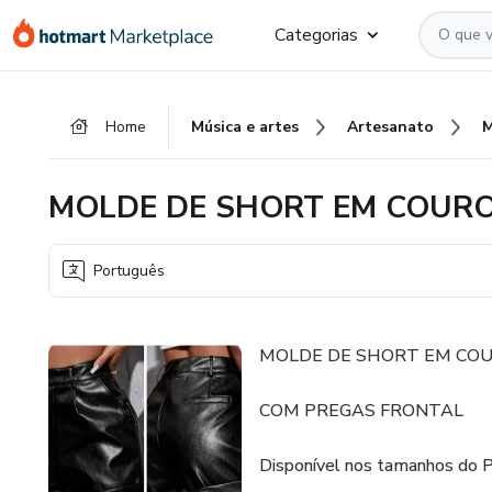
Ir
Ir
Ir
Categorias
para
para
para
o
o
o
conteúdo
pagamento
rodapé
Home
Música e artes
Artesanato
principal
MOLDE DE SHORT EM COURO
Português
MOLDE DE SHORT EM COU
COM PREGAS FRONTAL
Disponível nos tamanhos do 