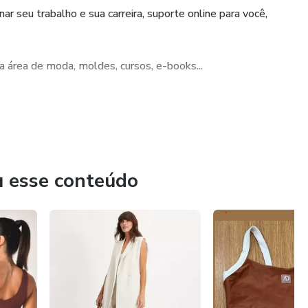
r seu trabalho e sua carreira, suporte online para você,
a área de moda, moldes, cursos, e-books...
nhecidos no mercado, as vídeo aulas ficarão disponíveis para
 você ainda poderá contar com o suporte EaD.
u esse conteúdo