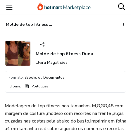
Ir
Ir
Ir
para
para
para
o
o
o
conteúdo
pagamento
rodapé
Molde de top fitness Duda
principal
Molde de top fitness Duda
Elvira Magalhães
Formato
:
eBooks ou Documentos
Idioma
:
Português
Modelagem de top fitness nos tamanhos M,G,GG,48,com
margem de costura ,modelo com recortes na frente ,alças
cruzadas nas costas,pala abaixo do busto.Imprimir em folha
a4 em tamanho real colar seguindo os numeros e recortar.