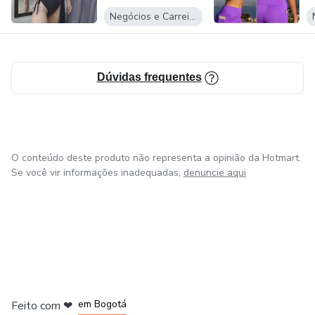
Negócios e Carreira
Dúvidas frequentes
O conteúdo deste produto não representa a opinião da Hotmart.
Se você vir informações inadequadas,
denuncie aqui
em Amsterdam
em Madrid
em Bogotá
Feito com
❤