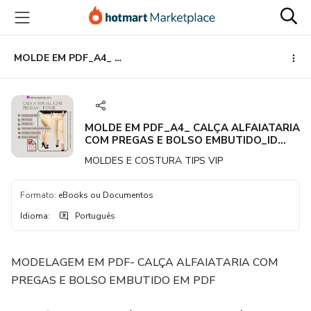
Ir
Ir
Ir
para
para
para
o
o
o
conteúdo
pagamento
rodapé
MOLDE EM PDF_A4_ CALÇA ALFAIATARIA COM PREGAS E BOLSO EMBUTIDO_ID 3999603
principal
MOLDE EM PDF_A4_ CALÇA ALFAIATARIA
COM PREGAS E BOLSO EMBUTIDO_ID
3999603
MOLDES E COSTURA TIPS VIP
Formato
:
eBooks ou Documentos
Idioma
:
Português
MODELAGEM EM PDF- CALÇA ALFAIATARIA COM
PREGAS E BOLSO EMBUTIDO EM PDF