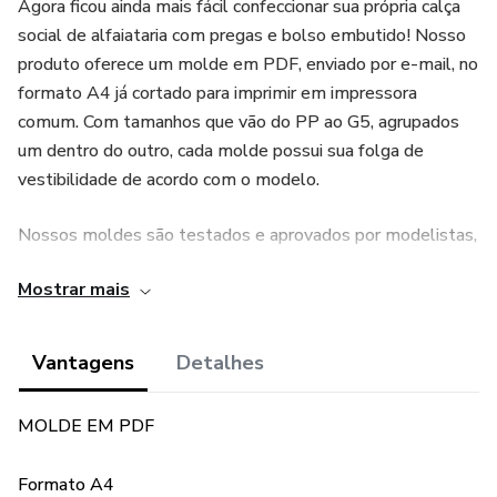
Agora ficou ainda mais fácil confeccionar sua própria calça
social de alfaiataria com pregas e bolso embutido! Nosso
produto oferece um molde em PDF, enviado por e-mail, no
formato A4 já cortado para imprimir em impressora
comum. Com tamanhos que vão do PP ao G5, agrupados
um dentro do outro, cada molde possui sua folga de
vestibilidade de acordo com o modelo.
Nossos moldes são testados e aprovados por modelistas,
garantindo a qualidade e precisão nas medidas. No entanto,
Mostrar mais
é aconselhado a confecção de uma peça piloto para prova
de medidas e vestibilidade, que podem variar de acordo
com corpos e gostos individuais.
Vantagens
Detalhes
Para facilitar ainda mais, fornecemos sugestões de tecidos
MOLDE EM PDF
ideais para a confecção da calça, como alfaiataria,
gabardine, Prada, sarja, entre outros. Além disso, cada
Formato A4
molde possui ficha técnica e margem de costura, para