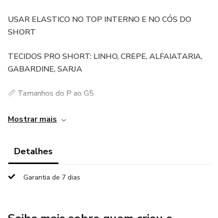
USAR ELASTICO NO TOP INTERNO E NO CÓS DO
SHORT
TECIDOS PRO SHORT: LINHO, CREPE, ALFAIATARIA,
GABARDINE, SARJA
📏 Tamanhos do P ao G5
📧 Enviados diretamente para o seu e-mail
Mostrar mais
✅ Moldes testados e aprovados por modelistas
Detalhes
profissionais
Garantia de 7 dias
👉 Perfeito para quem busca praticidade e qualidade!