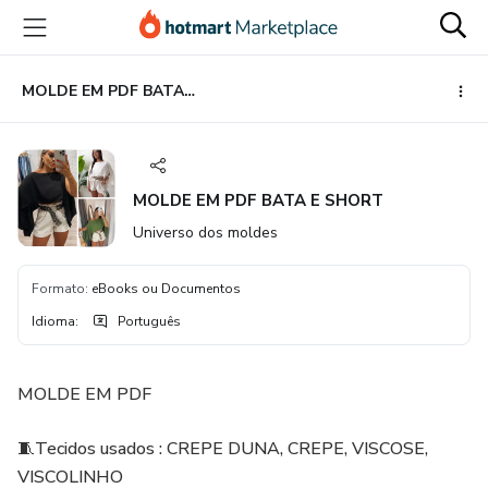
Ir
Ir
Ir
para
para
para
o
o
o
conteúdo
pagamento
rodapé
MOLDE EM PDF BATA E SHORT
principal
MOLDE EM PDF BATA E SHORT
Universo dos moldes
Formato
:
eBooks ou Documentos
Idioma
:
Português
MOLDE EM PDF
🧵Tecidos usados : CREPE DUNA, CREPE, VISCOSE,
VISCOLINHO