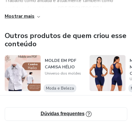
Trabalho como afiliada e atualmente também como
produtora de moldes em PDF PRONTOS PRA
IMPRESSÃO
Mostrar mais
ATENDO TAMBÉM POR E-MAIL
Outros produtos de quem criou esse
conteúdo
Estou sempre prontamente ao atendimento e pra ajudar
sempre quando for necessário
MOLDE EM PDF
CAMISA HÉLIO
Universo dos moldes
U
Moda e Beleza
Dúvidas frequentes