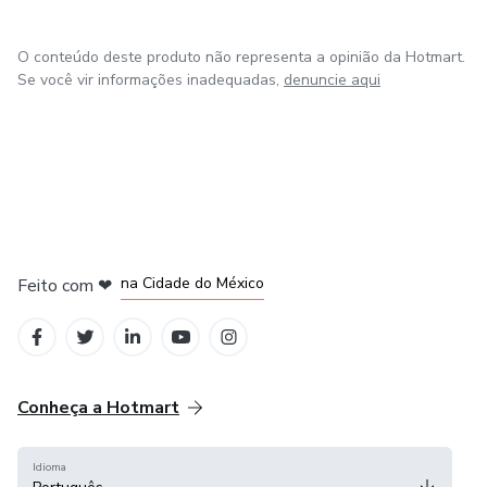
O conteúdo deste produto não representa a opinião da Hotmart.
Se você vir informações inadequadas,
denuncie aqui
em Bogotá
em Amsterdam
em Madrid
na Cidade do México
Feito com
❤
em Belo Horizonte
Conheça a Hotmart
Idioma