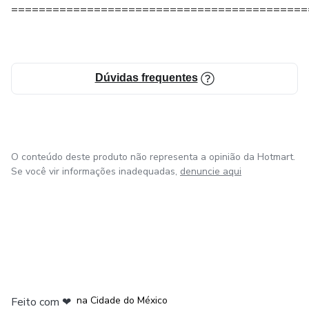
===========================================
Dúvidas frequentes
O conteúdo deste produto não representa a opinião da Hotmart.
Se você vir informações inadequadas,
denuncie aqui
em Bogotá
em Amsterdam
em Madrid
na Cidade do México
Feito com
❤