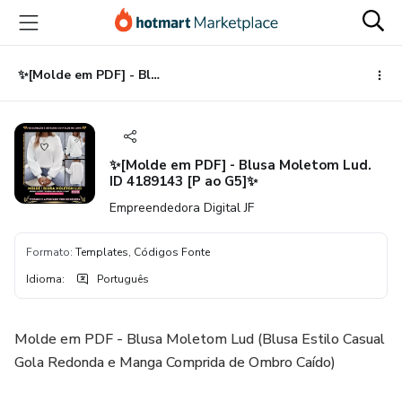
Ir
Ir
Ir
para
para
para
o
o
o
conteúdo
pagamento
rodapé
✨[Molde em PDF] - Blusa Moletom Lud. ID 4189143 [P ao G5]✨
principal
✨[Molde em PDF] - Blusa Moletom Lud.
ID 4189143 [P ao G5]✨
Empreendedora Digital JF
Formato
:
Templates, Códigos Fonte
Idioma
:
Português
Molde em PDF - Blusa Moletom Lud (Blusa Estilo Casual
Gola Redonda e Manga Comprida de Ombro Caído)