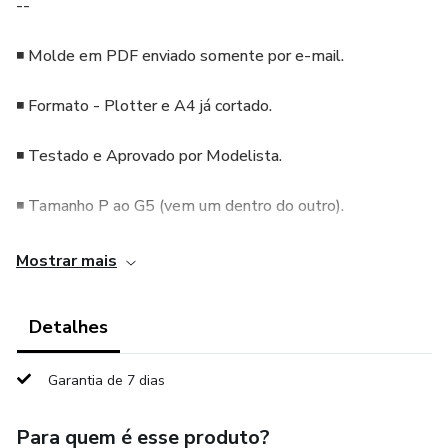
--⁣
◾️ Molde em PDF enviado somente por e-mail.⁣
◾️ Formato - Plotter e A4 já cortado.⁣
◾️ Testado e Aprovado por Modelista.⁣
◾️ Tamanho P ao G5 (vem um dentro do outro).⁣
◾️ Sugestão de tecido: Moletom, Moletinho, Lanzinha, Tricô
Mostrar mais
Industrial, Malha Tricô e etc.
Detalhes
◾️ Possui Ficha técnica e margem de costura.⁣
◾️ Enviamos fotos do modelo.⁣
Garantia de 7 dias
Para quem é esse produto?