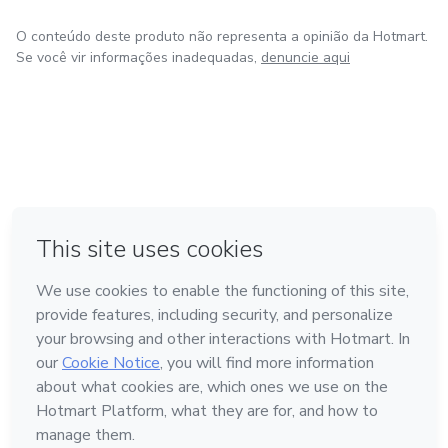
O conteúdo deste produto não representa a opinião da Hotmart.
Se você vir informações inadequadas,
denuncie aqui
em Amsterdam
em Madrid
em Bogotá
Feito com
❤
em Belo Horizonte
na Cidade do México
Conheça a Hotmart
Idioma
Português