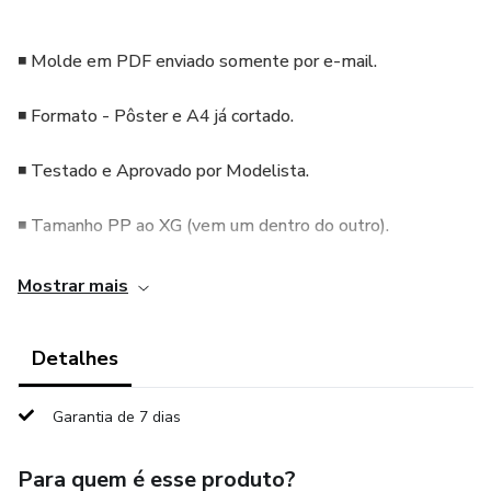
⁣ ⁣
◾️ Molde em PDF enviado somente por e-mail.⁣ ⁣
◾️ Formato - Pôster e A4 já cortado.⁣⁣
◾️ Testado e Aprovado por Modelista.⁣ ⁣
◾️ Tamanho PP ao XG (vem um dentro do outro).⁣ ⁣
◾️ Sugestão de tecido: Malha Canelada e Viscolycra.
Mostrar mais
◾️ Possui Ficha técnica e margem de costura.⁣ ⁣
Detalhes
◾️ Enviamos fotos do modelo.⁣
Garantia de 7 dias
Para quem é esse produto?