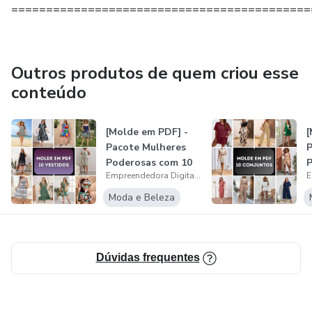
===========================================
Outros produtos de quem criou esse
conteúdo
[Molde em PDF] -
[
Pacote Mulheres
P
Poderosas com 10
P
Empreendedora Digital JF
Vestidos....
C
Moda e Beleza
Dúvidas frequentes