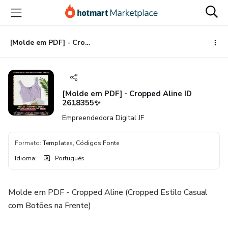
Ir
Ir
Ir
para
para
para
o
o
o
conteúdo
pagamento
rodapé
[Molde em PDF] - Cropped Aline ID 2618355✨
principal
[Molde em PDF] - Cropped Aline ID
2618355✨
Empreendedora Digital JF
Formato
:
Templates, Códigos Fonte
Idioma
:
Português
Molde em PDF - Cropped Aline (Cropped Estilo Casual
com Botões na Frente)