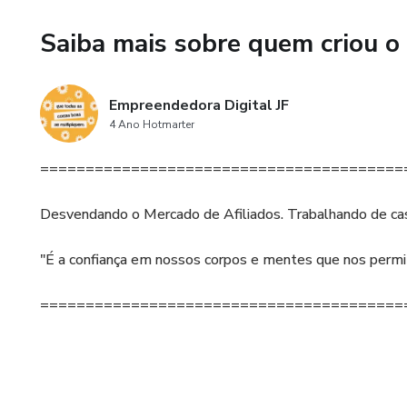
◾️ Enviamos fotos do modelo.⁣⁣⁣⁣⁣⁣⁣
Saiba mais sobre quem criou o
*Os moldes em PDF ficam hospe
Empreendedora Digital JF
Após comprar o produto é PRO
4 Ano Hotmarter
========================================
Desvendando o Mercado de Afiliados. Trabalhando de ca
"É a confiança em nossos corpos e mentes que nos permi
========================================