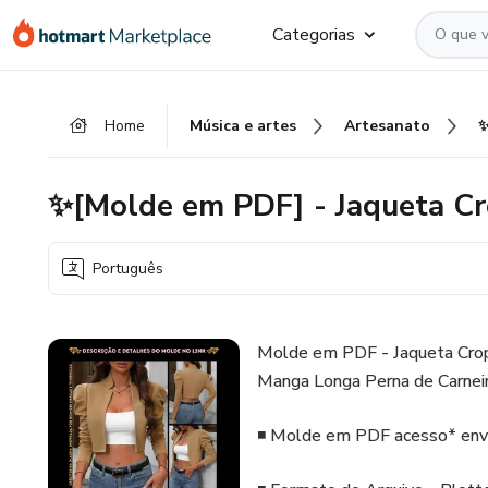
Ir
Ir
Ir
Categorias
para
para
para
o
o
o
conteúdo
pagamento
rodapé
Home
Música e artes
Artesanato
principal
✨[Molde em PDF] - Jaqueta Cr
Português
Molde em PDF - Jaqueta Cropp
Manga Longa Perna de Carneir
◾️ Molde em PDF acesso* envi