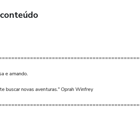
 conteúdo
dados dentro de uma Plataforma.⁣⁣⁣⁣⁣⁣
IBIDO a revenda do mesmo fora e dentro da plataforma.⁣⁣⁣
=============================================
sa e amando.
te buscar novas aventuras." Oprah Winfrey
=============================================