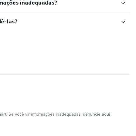
rmações inadequadas?
ê-las?
art. Se você vir informações inadequadas,
denuncie aqui