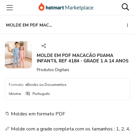
Ir
Ir
Ir
para
para
para
o
o
o
conteúdo
pagamento
rodapé
MOLDE EM PDF MACACÃO PIJAMA INFANTIL REF 4184 - GRADE 1 A 14 ANOS
principal
MOLDE EM PDF MACACÃO PIJAMA
INFANTIL REF 4184 - GRADE 1 A 14 ANOS
Produtos Digitais
Formato
:
eBooks ou Documentos
Idioma
:
Português
📁 Moldes em formato PDF
📏 Molde com a grade completa com os tamanhos : 1, 2, 4,