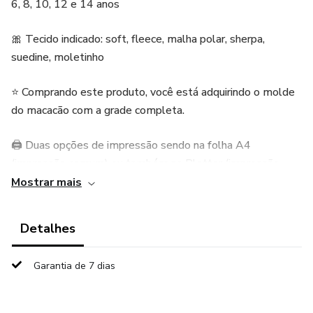
6, 8, 10, 12 e 14 anos
🎀 Tecido indicado: soft, fleece, malha polar, sherpa,
suedine, moletinho
⭐ Comprando este produto, você está adquirindo o molde
do macacão com a grade completa.
🖨️ Duas opções de impressão sendo na folha A4
(impressão comum) ou também na Plotter (impressão
grande feita em gráficas).
Mostrar mais
📋 Acompanha ficha técnica com todos os detalhes .
Detalhes
👩‍🎓 Molde testado e aprovado por modelista
Garantia de 7 dias
profissional.
❤️ Após a compra, você receberá automaticamente o