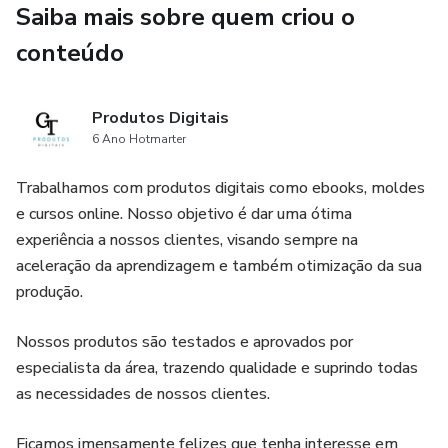
Saiba mais sobre quem criou o
acesso dos arquivos no seu e-mail .
conteúdo
Produtos Digitais
6 Ano Hotmarter
Trabalhamos com produtos digitais como ebooks, moldes
e cursos online. Nosso objetivo é dar uma ótima
experiência a nossos clientes, visando sempre na
aceleração da aprendizagem e também otimização da sua
produção.
Nossos produtos são testados e aprovados por
especialista da área, trazendo qualidade e suprindo todas
as necessidades de nossos clientes.
Ficamos imensamente felizes que tenha interesse em