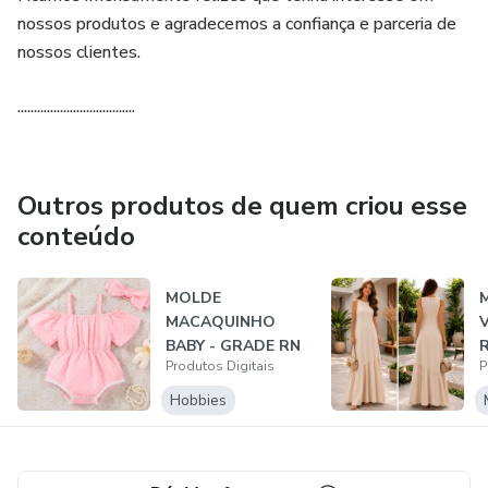
nossos produtos e agradecemos a confiança e parceria de
nossos clientes.
....................................
Outros produtos de quem criou esse
conteúdo
MOLDE
MACAQUINHO
BABY - GRADE RN
R
Produtos Digitais
P
A 4 ANOS
Hobbies