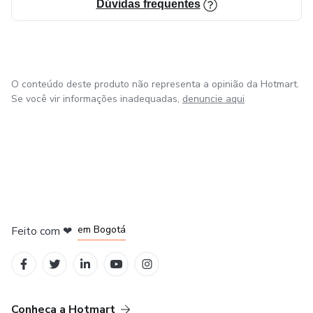
Dúvidas frequentes
O conteúdo deste produto não representa a opinião da Hotmart.
Se você vir informações inadequadas,
denuncie aqui
em Amsterdam
em Madrid
em Bogotá
Feito com
❤
em Belo Horizonte
na Cidade do México
Conheça a Hotmart