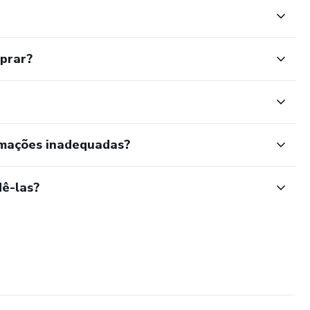
mprar?
rmações inadequadas?
ê-las?