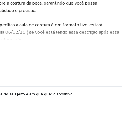
obre a costura da peça, garantindo que você possa
ilidade e precisão.
ífico a aula de costura é em formato live, estará
dia 06/02/25 ( se você está lendo essa descrição após essa
 informação)
onível em uma ampla gama de tamanhos, o molde é
ecemos tanto em grades completas quanto em tamanhos
 as suas necessidades.
ior conveniência, disponibilizamos o molde em dois
plotter, permitindo que você escolha a melhor opção de
e do seu jeito e em qualquer dispositivo
eferências.
ra criar um short sofisticado e versátil, perfeito para