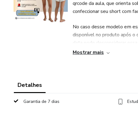
qrcode da aula, que orienta s
confeccionar seu short com fac
No caso desse modelo em espec
disponível no produto após o 
data pode desconsiderar essa
Mostrar mais
Graduação de Tamanhos: Disp
graduado do 36 ao 54. Ofer
separados, atendendo a todas
Detalhes
Opções de Impressão: Para ma
formatos de impressão: A4 e 
Garantia de 7 dias
Estud
acordo com seus recursos e pr
Aproveite esta oportunidade pa
diversas ocasiões.