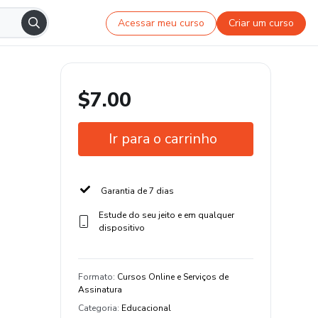
Acessar meu curso
Criar um curso
$7.00
Ir para o carrinho
Garantia de 7 dias
Estude do seu jeito e em qualquer
dispositivo
Formato
:
Cursos Online e Serviços de
Assinatura
Categoria
:
Educacional