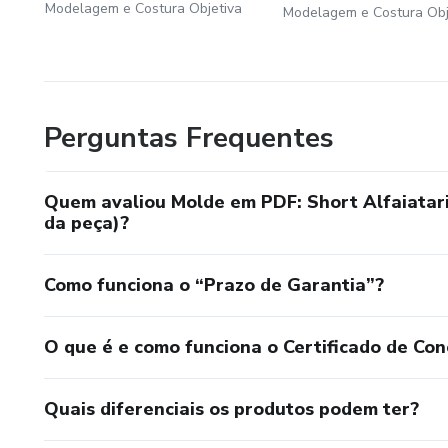
E...
Modelagem e Costura Objetiva
Modelagem e Costura Obj
Perguntas Frequentes
Quem avaliou Molde em PDF: Short Alfaiataria
da peça)?
Como funciona o “Prazo de Garantia”?
O que é e como funciona o Certificado de Con
Quais diferenciais os produtos podem ter?