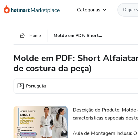
Ir
Ir
Ir
Categorias
para
para
para
o
o
o
conteúdo
pagamento
rodapé
Home
Molde em PDF: Short Alfaiataria, Cós Alto e Bolsos ( com aula de costura da peça)
principal
Molde em PDF: Short Alfaiatar
de costura da peça)
Português
Descrição do Produto: Molde d
características especiais dest
Aula de Montagem Inclusa: 