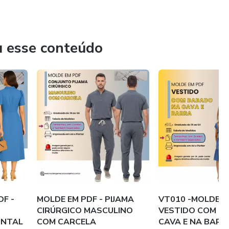
u esse conteúdo
DF -
MOLDE EM PDF - PIJAMA
VT010 -MOLDE P
CIRÚRGICO MASCULINO
VESTIDO COM B
ONTAL
COM CARCELA
CAVA E NA BARR