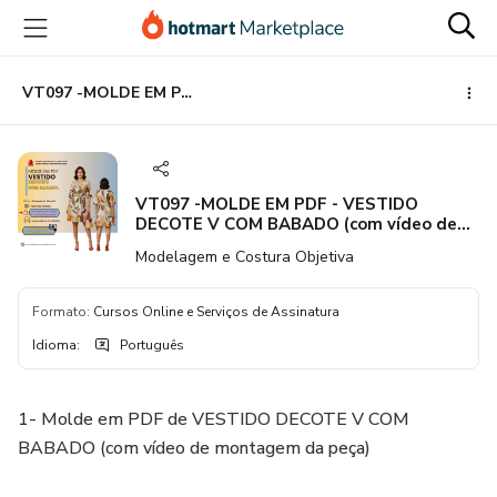
Ir
Ir
Ir
para
para
para
o
o
o
conteúdo
pagamento
rodapé
VT097 -MOLDE EM PDF - VESTIDO DECOTE V COM BABADO (com vídeo de montagem da peça)
principal
VT097 -MOLDE EM PDF - VESTIDO
DECOTE V COM BABADO (com vídeo de
montagem da peça)
Modelagem e Costura Objetiva
Formato
:
Cursos Online e Serviços de Assinatura
Idioma
:
Português
1- Molde em PDF de VESTIDO DECOTE V COM
BABADO (com vídeo de montagem da peça)