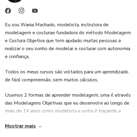
Eu sou Wania Machado, modelista, instrutora de
modelagem e costurae fundadora do método Modelagem
e Costura Objetiva que tem ajudado muitas pessoas a
realizar o seu sonho de modelar e costurar com autonomia
e confiança.
Todos os meus cursos são voltados para um aprendizado
de fácil compreensão, sem muitos cálculos.
Usamos 2 formas de aprender modelagem, uma é através
das Modelagens Objetivas que eu desenvolvi ao longo de
mais de 14 anos como modelista e outra é traçando a
modelagem com as medidas da pessoa, ou seja,
Mostrar mais
modelagem sob medida.