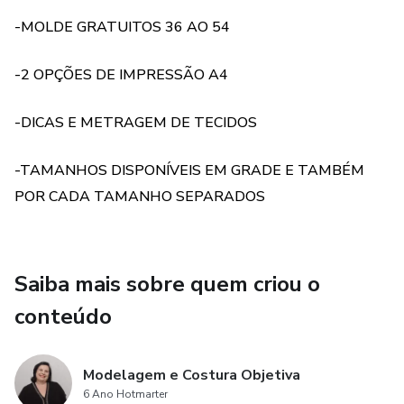
-MOLDE GRATUITOS 36 AO 54
A modelagem é em PDF, não disponibilizamos em outro
formato.
-2 OPÇÕES DE IMPRESSÃO A4
Na opção pra impressora plotter o molde já sai inteiro, só
-DICAS E METRAGEM DE TECIDOS
recortar.
-TAMANHOS DISPONÍVEIS EM GRADE E TAMBÉM
DETALHE IMPORTANTE: OS ARQUIVOS EM A4
PODEM SER IMPRESSOS EM QUALQUER
POR CADA TAMANHO SEPARADOS
IMPRESSORA COMUM, SÓ SEGUIR AS INSTRUÇÕES
DE IMPRESSÃO QUE VEM DESCRITO NO MOLDE.
Saiba mais sobre quem criou o
JÁ OS ARQUIVOS PRA PLOTTER, SÓ PODEM SER
IMPRESSOS NA IMPRESSORA PLOTTER, NÃO DÁ
conteúdo
CERTO EM IMPRESSORAS COMUNS.
Modelagem e Costura Objetiva
6 Ano Hotmarter