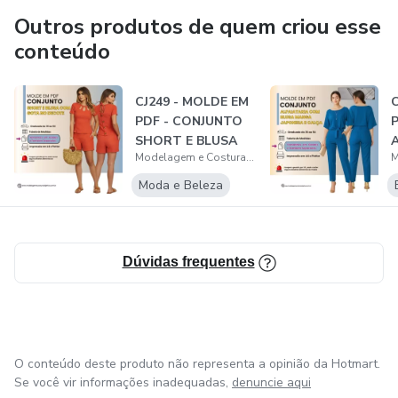
Assim a pessoa pode desenvolver o seu trabalho da forma
Outros produtos de quem criou esse
que achar mais fácil fazer.
conteúdo
CJ249 - MOLDE EM
C
PDF - CONJUNTO
P
SHORT E BLUSA
A
Modelagem e Costura Objetiva
COM GOTA NO
B
DE...
Moda e Beleza
Dúvidas frequentes
O conteúdo deste produto não representa a opinião da Hotmart.
Se você vir informações inadequadas,
denuncie aqui