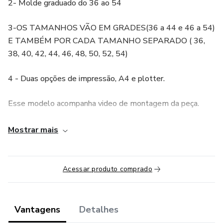
2- Molde graduado do 36 ao 54
3-OS TAMANHOS VÃO EM GRADES(36 a 44 e 46 a 54)
E TAMBÉM POR CADA TAMANHO SEPARADO ( 36,
38, 40, 42, 44, 46, 48, 50, 52, 54)
4 - Duas opções de impressão, A4 e plotter.
Esse modelo acompanha video de montagem da peça.
Você encontrará a aula dentro da plataforma junto com os
Mostrar mais
arquivos do molde, estará em um arquivo PDF separado
com o Qr code e link pra você assistir a aula.
Acessar produto comprado
Na opção para A4, você pode imprimir em qualquer
impressora comum, nessa opção o molde sai em tamanho
real, porém dividido em várias folhas A4, você deve montar
Vantagens
Detalhes
e colar as folhas.