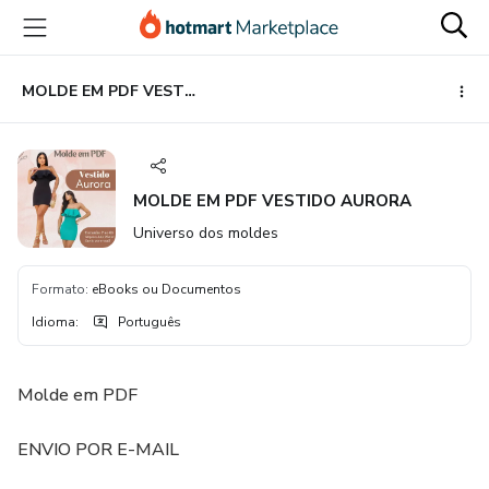
Ir
Ir
Ir
para
para
para
o
o
o
conteúdo
pagamento
rodapé
MOLDE EM PDF VESTIDO AURORA
principal
MOLDE EM PDF VESTIDO AURORA
Universo dos moldes
Formato
:
eBooks ou Documentos
Idioma
:
Português
Molde em PDF
ENVIO POR E-MAIL