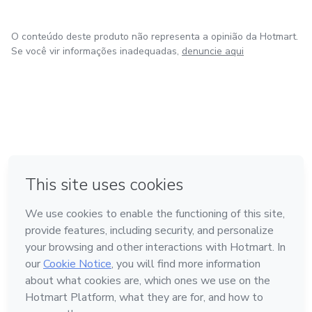
O conteúdo deste produto não representa a opinião da Hotmart.
Se você vir informações inadequadas,
denuncie aqui
em Amsterdam
em Madrid
em Bogotá
Feito com
❤
em Belo Horizonte
na Cidade do México
Conheça a Hotmart
Idioma