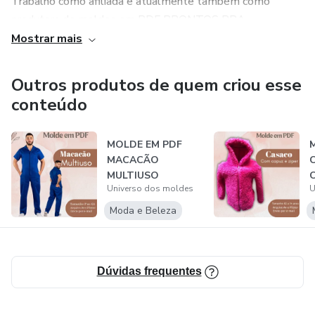
Trabalho como afiliada e atualmente também como
produtora de moldes em PDF PRONTOS PRA
IMPRESSÃO
Mostrar mais
ATENDO TAMBÉM POR E-MAIL
Outros produtos de quem criou esse
conteúdo
Estou sempre prontamente ao atendimento e pra ajudar
sempre quando for necessário
MOLDE EM PDF
MACACÃO
MULTIUSO
C
Universo dos moldes
U
Moda e Beleza
Dúvidas frequentes