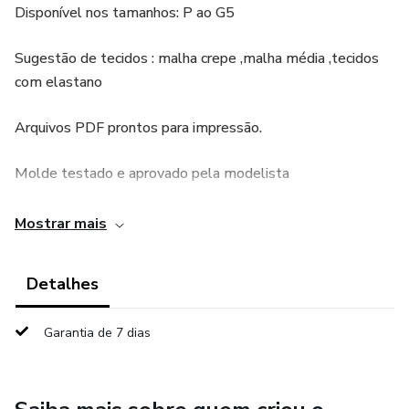
Disponível nos tamanhos: P ao G5
Sugestão de tecidos : malha crepe ,malha média ,tecidos
com elastano
Arquivos PDF prontos para impressão.
Molde testado e aprovado pela modelista
Você irá receber os moldes nos formatos A4 e Pôster.
Mostrar mais
Todos os moldes são em tamanho real, graduados e já
Detalhes
apresentam margens de costura.
Garantia de 7 dias