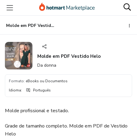
Ir
Ir
Ir
para
para
para
o
o
o
conteúdo
pagamento
rodapé
Molde em PDF Vestido Helo
principal
Molde em PDF Vestido Helo
Da donna
Formato
:
eBooks ou Documentos
Idioma
:
Português
Molde profissional e testado.
Grade de tamanho completo. Molde em PDF de Vestido
Helo