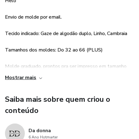
Helo
Envio de molde por email.
Tecido indicado: Gaze de algodão duplo, Linho, Cambraia
Tamanhos dos moldes: Do 32 ao 66 (PLUS)
Molde graduado, prontos pra ser impresso em tamanho
real.
Mostrar mais
Saiba mais sobre quem criou o
conteúdo
Da donna
6 Ano Hotmarter