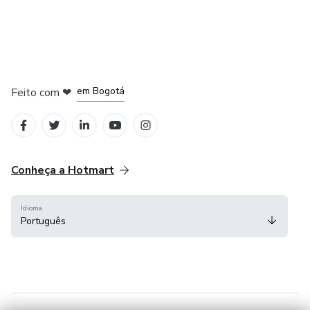
em Amsterdam
em Madrid
em Bogotá
Feito com
❤
em Belo Horizonte
na Cidade do México
Conheça a Hotmart
Idioma
Português