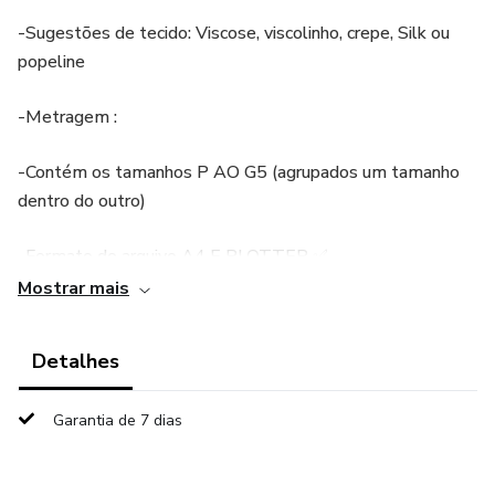
-Sugestões de tecido: Viscose, viscolinho, crepe, Silk ou
popeline
-Metragem :
-Contém os tamanhos P AO G5 (agrupados um tamanho
dentro do outro)
-Formato do arquivo A4 E PLOTTER ✅
Mostrar mais
-Possui ficha técnica ✅
Detalhes
Acesso por e-mail ✉️ ✨
PROIBIDO A REVENDA DESTE PRODUTO APÓS A
Garantia de 7 dias
COMPRA, DENTRO OU FORA DA PLATAFORMA!