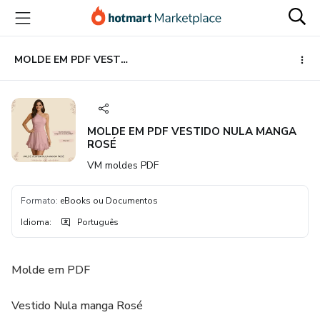
Ir
Ir
Ir
para
para
para
o
o
o
conteúdo
pagamento
rodapé
MOLDE EM PDF VESTIDO NULA MANGA ROSÉ
principal
MOLDE EM PDF VESTIDO NULA MANGA
ROSÉ
VM moldes PDF
Formato
:
eBooks ou Documentos
Idioma
:
Português
Molde em PDF
Vestido Nula manga Rosé