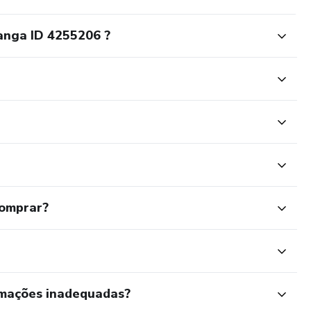
anga ID 4255206 ?
comprar?
rmações inadequadas?