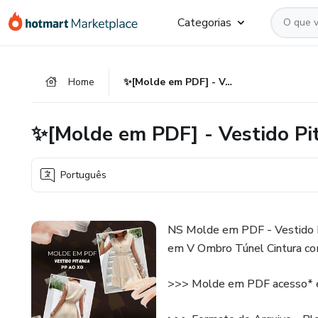
Ir
Ir
Ir
Categorias
para
para
para
o
o
o
conteúdo
pagamento
rodapé
Home
✨[Molde em PDF] - Vestido Pitanga ID 4255206
principal
✨[Molde em PDF] - Vestido P
Português
NS Molde em PDF - Vestido P
em V Ombro Túnel Cintura co
>>> Molde em PDF acesso* e