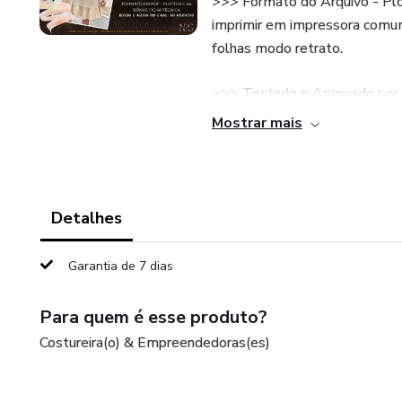
>>> Formato do Arquivo - Plot
imprimir em impressora comum
folhas modo retrato.
>>> Testado e Aprovado por 
modelista, mas é aconselhado
Mostrar mais
vestibilidade que varia, de ac
>>> Tamanho PP ao XG (vem u
G(46) - GG(48) - XG(50) >>>
Detalhes
sua folga de vestibilidade de
Garantia de 7 dias
>>> Sugestão de Tecido: Visco
Médio 1,80m.
Para quem é esse produto?
Costureira(o) & Empreendedoras(es)
>>> Possui FICHA TÉCNICA
>>> Enviamos fotos do modelo