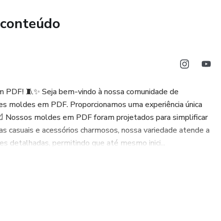
 conteúdo
DF ficam hospedados dentro de uma Plataforma.
IBIDO a revenda do mesmo fora e dentro da plataforma.⁣⁣⁣
m PDF! 🧵✨ Seja bem-vindo à nossa comunidade de
ples moldes em PDF. Proporcionamos uma experiência única
. 📐 Nossos moldes em PDF foram projetados para simplificar
as casuais e acessórios charmosos, nossa variedade atende a
s detalhadas, permitindo que até mesmo inici...