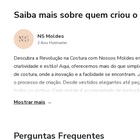
e tendências.]
Saiba mais sobre quem criou o
ACESSO >>> *Os moldes em P
Após comprar o produto é PRO
NS Moldes
2 Ano Hotmarter
Descubra a Revolução na Costura com Nossos Moldes e
criatividade e estilo! Aqui, oferecemos mais do que sim
de costura, onde a inovação e a facilidade se encontram
o processo de criação. Desde vestidos elegantes até peç
todos os estilos. Cada molde é acompanhado de instruçõe
Mostrar mais
Perguntas Frequentes