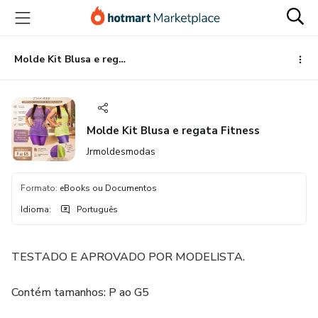
Ir
Ir
Ir
para
para
para
o
o
o
conteúdo
pagamento
rodapé
Molde Kit Blusa e regata Fitness
principal
Molde Kit Blusa e regata Fitness
Jrmoldesmodas
Formato
:
eBooks ou Documentos
Idioma
:
Português
TESTADO E APROVADO POR MODELISTA.
Contém tamanhos: P ao G5