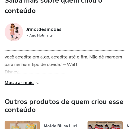
Saiba mais sobre quem criou o
conteúdo
Jrmoldesmodas
7 Ano Hotmarter
...........................................................................................................................................
você acredita em algo, acredite até o fim. Não dê margem
para nenhum tipo de dúvida.” – Walt
Disney........................................................
Mostrar mais
Outros produtos de quem criou esse
conteúdo
Molde Blusa Luci