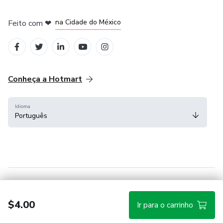
em Bogotá
em Amsterdam
em Madrid
na Cidade do México
Feito com
❤
em Belo Horizonte
Conheça a Hotmart
Idioma
Português
Central de ajuda
Termos
Privacidade
Cookies
$4.00
Ir para o carrinho
Hotmart — 2011-2026 © Todos os direitos reservados.