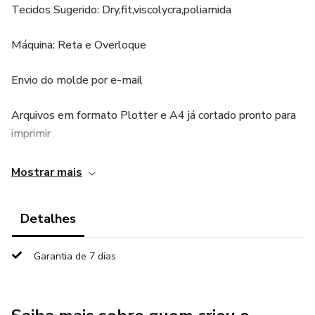
Tecidos Sugerido: Dry,fit,viscolycra,poliamida
Máquina: Reta e Overloque
Envio do molde por e-mail
Arquivos em formato Plotter e A4 já cortado pronto para
imprimir
Molde graduado, um tamanho dentro do outro.
Mostrar mais
Com margem de costura
Detalhes
Dúvidas consultar ao vendedor!
Garantia de 7 dias