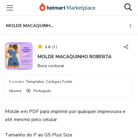
Ir
Ir
Ir
para
para
para
o
o
o
conteúdo
pagamento
rodapé
MOLDE MACAQUINHO ROBERTA
principal
1.0
(
1
)
MOLDE MACAQUINHO ROBERTA
Bora costurar
Formato
:
Templates, Códigos Fonte
Idioma
:
Português
Molde em PDF para imprimir por qualquer impressora e
até mesmo pelo celular
Tamanho do P ao G5 Plus Size