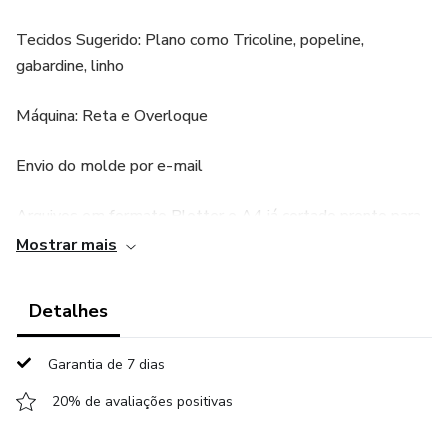
Tecidos Sugerido: Plano como Tricoline, popeline,
gabardine, linho
Máquina: Reta e Overloque
Envio do molde por e-mail
Arquivos em formato Plotter e A4 já cortado pronto para
imprimir
Mostrar mais
Molde graduado, um tamanho dentro do outro
Detalhes
Com margem de costura
Garantia de 7 dias
testado e aprovado pela modelista
20% de avaliações positivas
Dúvidas: https://wa.me/5584999785306