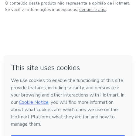
O conteúdo deste produto não representa a opinião da Hotmart.
Se você vir informações inadequadas,
denuncie aqui
em Amsterdam
em Madrid
em Bogotá
Feito com
❤
em Belo Horizonte
na Cidade do México
Conheça a Hotmart
Idioma
Português