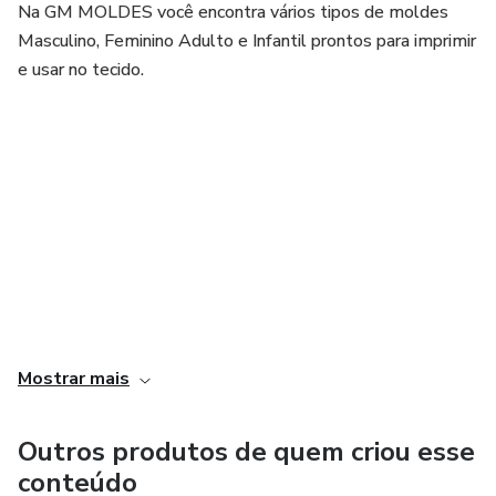
Na GM MOLDES você encontra vários tipos de moldes
Masculino, Feminino Adulto e Infantil prontos para imprimir
e usar no tecido.
Mostrar mais
Outros produtos de quem criou esse
conteúdo