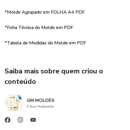
*Molde Agrupado em FOLHA A4 PDF
*Ficha Técnica do Molde em PDF
*Tabela de Medidas do Molde em PDF
Saiba mais sobre quem criou o
conteúdo
GM MOLDES
5 Ano Hotmarter