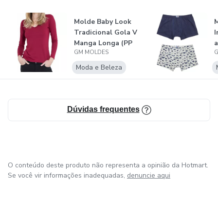
Molde Baby Look
M
Tradicional Gola V
I
Manga Longa (PP
a
GM MOLDES
G
ao G5)
Moda e Beleza
Dúvidas frequentes
O conteúdo deste produto não representa a opinião da Hotmart.
Se você vir informações inadequadas,
denuncie aqui