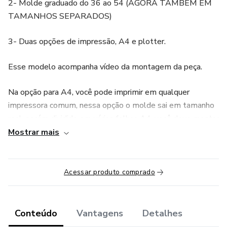
2- Molde graduado do 36 ao 54 (AGORA TAMBÉM EM
TAMANHOS SEPARADOS)
3- Duas opções de impressão, A4 e plotter.
Esse modelo acompanha vídeo da montagem da peça.
Na opção para A4, você pode imprimir em qualquer
impressora comum, nessa opção o molde sai em tamanho
real, porém dividido em várias folhas A4, você deve montar
e colar as folhas.
Mostrar mais
A modelagem é em PDF, não disponibilizamos em outro
formato.
Acessar produto comprado
Na opção pra impressora plotter o molde já sai inteiro, só
recortar.
Conteúdo
Vantagens
Detalhes