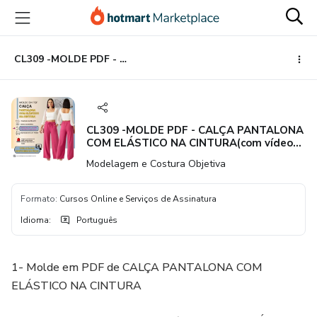
Ir
Ir
Ir
para
para
para
o
o
o
conteúdo
pagamento
rodapé
CL309 -MOLDE PDF - CALÇA PANTALONA COM ELÁSTICO NA CINTURA(com vídeo da montagem da peça)
principal
CL309 -MOLDE PDF - CALÇA PANTALONA
COM ELÁSTICO NA CINTURA(com vídeo
da montagem da peça)
Modelagem e Costura Objetiva
Formato
:
Cursos Online e Serviços de Assinatura
Idioma
:
Português
1- Molde em PDF de CALÇA PANTALONA COM
ELÁSTICO NA CINTURA