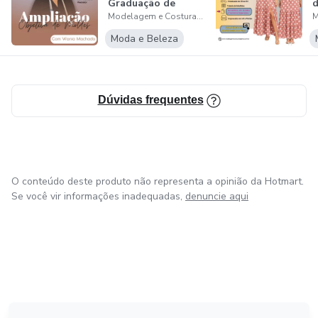
Graduação de
d
Modelagem e Costura Objetiva
Moldes Sem
c
Misté...
Moda e Beleza
Dúvidas frequentes
O conteúdo deste produto não representa a opinião da Hotmart.
Se você vir informações inadequadas,
denuncie aqui
em Amsterdam
em Madrid