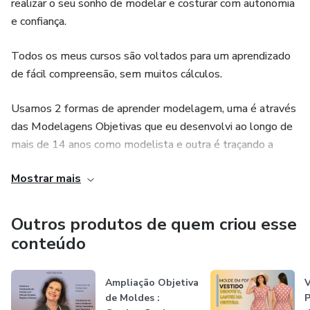
realizar o seu sonho de modelar e costurar com autonomia
e confiança.
Todos os meus cursos são voltados para um aprendizado
de fácil compreensão, sem muitos cálculos.
Usamos 2 formas de aprender modelagem, uma é através
das Modelagens Objetivas que eu desenvolvi ao longo de
mais de 14 anos como modelista e outra é traçando a
modelagem com as medidas da pessoa, ou seja,
Mostrar mais
modelagem sob medida.
Assim a pessoa pode desenvolver o seu trabalho da forma
Outros produtos de quem criou esse
que achar mais fácil fazer.
conteúdo
Ampliação Objetiva
de Moldes :
P