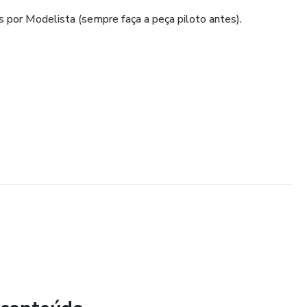
por Modelista (sempre faça a peça piloto antes).
oibido a revenda.
r!