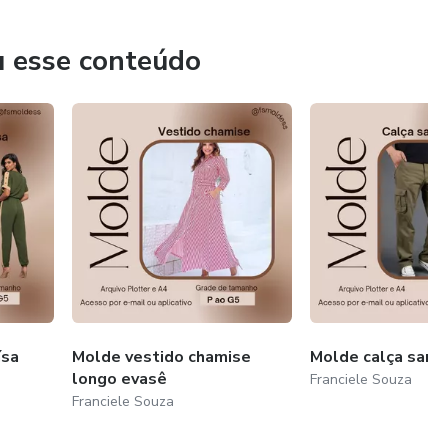
u esse conteúdo
ísa
Molde vestido chamise
Molde calça sarja
longo evasê
Franciele Souza
Franciele Souza