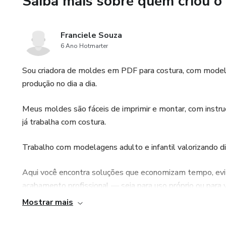
Saiba mais sobre quem criou o
Franciele Souza
6 Ano Hotmarter
Sou criadora de moldes em PDF para costura, com modelos
produção no dia a dia.
Meus moldes são fáceis de imprimir e montar, com instruç
já trabalha com costura.
Trabalho com modelagens adulto e infantil valorizando d
Aqui você encontra soluções que economizam tempo, evit
acabamento profissional — seja para uso próprio ou para 
Mostrar mais