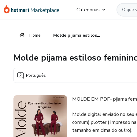
Ir
Ir
Ir
Categorias
para
para
para
o
o
o
conteúdo
pagamento
rodapé
Home
Molde pijama estiloso feminino blogueira
principal
Molde pijama estiloso feminin
Português
MOLDE EM PDF- pijama femi
Molde digital enviado no seu
comum) plotter ( impresso na
tamanho em cima do outro).