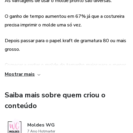
As vantagens de usar o molde pronto são diversas.
Tecidos sugeridos: sarja, denin, jeans, brim
O ganho de tempo aumentou em 67% já que a costureira
precisa imprimir o molde uma só vez.
Depois passar para o papel kraft de gramatura 80 ou mais
grosso.
Começar a cortar o molde do tamanho maior para o menor
também faz a diferença.
Mostrar mais
Assim não precisa mais imprimir o molde.
Saiba mais sobre quem criou o
conteúdo
Parabéns pela escolha dessa linda modelagem.
Boa costura!
Moldes WG
7 Ano Hotmarter