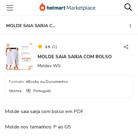
Ir
Ir
Ir
para
para
para
o
o
o
conteúdo
pagamento
rodapé
MOLDE SAIA SARJA COM BOLSO
principal
2.5
(
2
)
MOLDE SAIA SARJA COM BOLSO
Moldes WG
Formato
:
eBooks ou Documentos
Idioma
:
Português
Molde saia sarja com bolso em PDF
Molde nos tamanhos: P ao G5