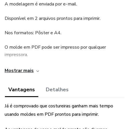
A modelagem é enviada por e-mail.
Disponível em 2 arquivos prontos para imprimir.
Nos formatos: Pôster e A4.
O molde em PDF pode ser impresso por qualquer
impressora.
Os Moldes são graduados e agrupados um dentro do
Mostrar mais
outro.
Vantagens
Detalhes
O molde foi testado e aprovado por modelista.
Cotas em acordo com a tabela de medidas....
Já é comprovado que costureiras ganham mais tempo
usando moldes em PDF prontos para imprimir.
Molde com ficha técnica.