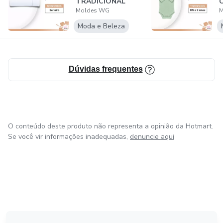
TRADICIONAL
Moldes WG
M
Moda e Beleza
Dúvidas frequentes
O conteúdo deste produto não representa a opinião da Hotmart.
Se você vir informações inadequadas,
denuncie aqui
em Amsterdam
em Madrid