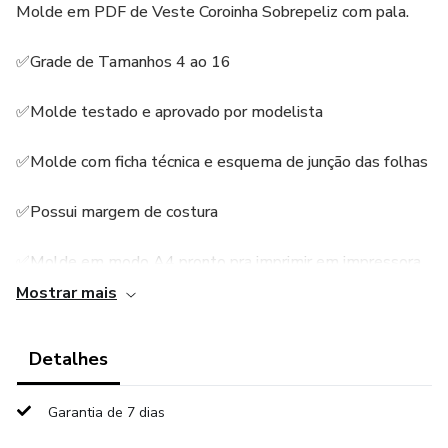
Molde em PDF de Veste Coroinha Sobrepeliz com pala.
✅Grade de Tamanhos 4 ao 16
✅Molde testado e aprovado por modelista
✅Molde com ficha técnica e esquema de junção das folhas
✅Possui margem de costura
✅Molde em modo A4 pronto pra imprimir em impressora
comum.
Mostrar mais
Qualquer duvida contate o suporte no WhatsApp 86
Detalhes
994310038
Boas Costuras
Garantia de 7 dias