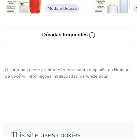
Moda e Beleza
Dúvidas frequentes
O conteúdo deste produto não representa a opinião da Hotmart.
Se você vir informações inadequadas,
denuncie aqui
em Amsterdam
em Madrid
em Bogotá
Feito com
❤