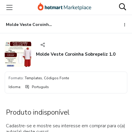
Ir
Ir
Ir
para
para
para
o
o
o
conteúdo
pagamento
rodapé
Molde Veste Coroinha Sobrepeliz 1.0
principal
Molde Veste Coroinha Sobrepeliz 1.0
Formato
:
Templates, Códigos Fonte
Idioma
:
Português
Produto indisponível
Cadastre-se e mostre seu interesse em comprar para o(a)
autor(a) deste curso!