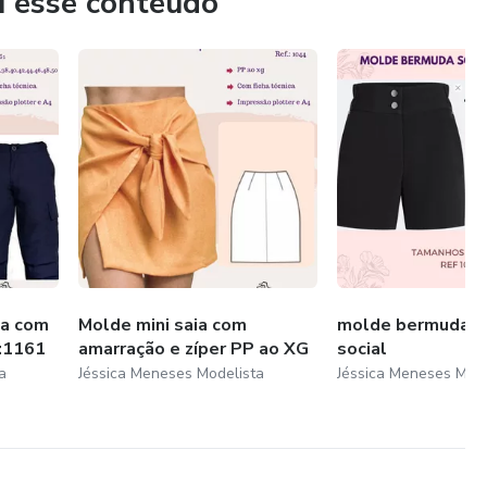
u esse conteúdo
na com
Molde mini saia com
molde bermuda f
F:1161
amarração e zíper PP ao XG
social
a
Jéssica Meneses Modelista
Jéssica Meneses Mode