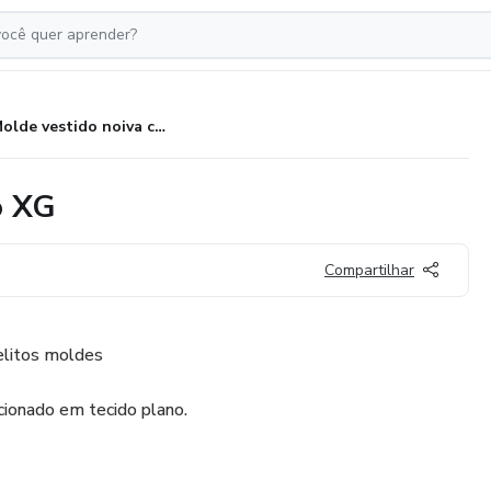
Molde vestido noiva civil PP ao XG
o XG
Compartilhar
elitos moldes
ionado em tecido plano.