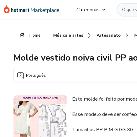
Ir
Ir
Ir
Categorias
para
para
para
o
o
o
conteúdo
pagamento
rodapé
Home
Música e artes
Artesanato
principal
Molde vestido noiva civil PP a
Português
Este molde foi feito por mod
Esse modelo deve ser confecc
Tamanhos PP P M G GG XG