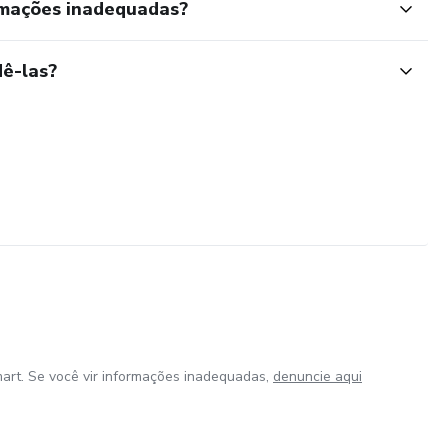
rmações inadequadas?
ê-las?
art. Se você vir informações inadequadas,
denuncie aqui