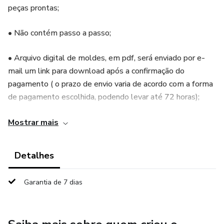
peças prontas;
• Não contém passo a passo;
• Arquivo digital de moldes, em pdf, será enviado por e-
mail um link para download após a confirmação do
pagamento ( o prazo de envio varia de acordo com a forma
de pagamento escolhida, podendo levar até 72 horas);
• Você precisará imprimir o arquivo e recortar os moldes
Mostrar mais
para montar as suas peças;
Detalhes
• Você não receberá produto físico na sua casa;
Garantia de 7 dias
• Moldes em tamanho real para impressão A4;
• O arquivo não pode ser compartilhado ou comercializado
(tanto virtual como impresso), você só pode vender as