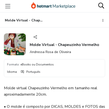
Ir
Ir
Ir
para
para
para
o
o
o
conteúdo
pagamento
rodapé
Molde Virtual - Chapeuzinho Vermelho
principal
Molde Virtual - Chapeuzinho Vermelho
Andressa Rosa de Oliveira
Formato
:
eBooks ou Documentos
Idioma
:
Português
Molde virtual Chapeuzinho Vermelho em tamanho real
aproximadamente 20cm.
• O molde é composto por DICAS, MOLDES e FOTOS das