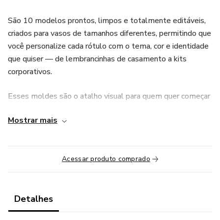
São 10 modelos prontos, limpos e totalmente editáveis,
criados para vasos de tamanhos diferentes, permitindo que
você personalize cada rótulo com o tema, cor e identidade
que quiser — de lembrancinhas de casamento a kits
corporativos.
Esses moldes são o atalho visual para quem quer começar
a vender suculentas personalizadas, trabalhar com
Mostrar mais
lembranças artesanais ou simplesmente profissionalizar
seus produtos sem gastar com designer.
📦 O que você recebe:
Acessar produto comprado
✅ 10 moldes 100% editáveis no Canva
Detalhes
✅ Tamanhos variados (Pote6, Pote 7, Pote 9, Pote 11)