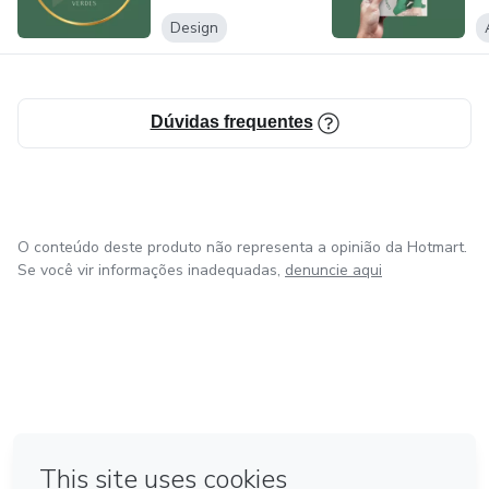
Design
Dúvidas frequentes
O conteúdo deste produto não representa a opinião da Hotmart.
Se você vir informações inadequadas,
denuncie aqui
em Amsterdam
em Madrid
em Bogotá
Feito com
❤