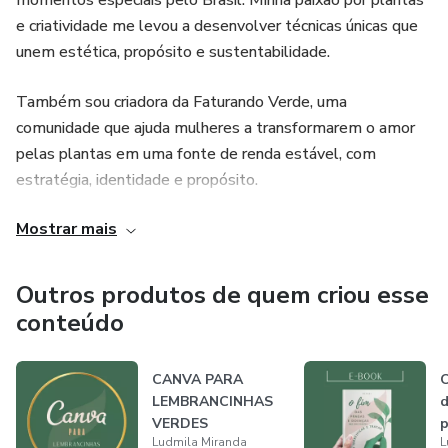
momentos especiais pelo Brasil. Minha paixão por plantas
e criatividade me levou a desenvolver técnicas únicas que
Comece agora e veja o que acontece quando você tem os
unem estética, propósito e sustentabilidade.
moldes certos nas mãos.
Também sou criadora da Faturando Verde, uma
comunidade que ajuda mulheres a transformarem o amor
pelas plantas em uma fonte de renda estável, com
estratégia, identidade e propósito.
Mostrar mais
Minha missão é mostrar que, mesmo começando do zero,
é possível viver do que se ama e encantar clientes com
produtos que fazem a diferença.
Outros produtos de quem criou esse
conteúdo
CANVA PARA
O
LEMBRANCINHAS
d
VERDES
p
Ludmila Miranda
L