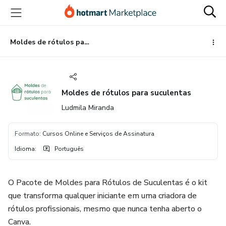
Ir
Ir
Ir
para
para
para
o
o
o
conteúdo
pagamento
rodapé
Moldes de rótulos para suculentas
principal
Moldes de rótulos para suculentas
Ludmila Miranda
Formato
:
Cursos Online e Serviços de Assinatura
Idioma
:
Português
O Pacote de Moldes para Rótulos de Suculentas é o kit
que transforma qualquer iniciante em uma criadora de
rótulos profissionais, mesmo que nunca tenha aberto o
Canva.