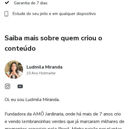
Garantia de 7 dias
✅ Layouts pensados para corte e montagem fáceis e
Estude do seu jeito e em qualquer dispositivo
práticos.
🎯 Perfeito para:
Saiba mais sobre quem criou o
Verdecultoras, artesãs, floristas e todas as pessoas que
conteúdo
desejem vender lembrancinhas com suculentas.
💡 Por que esse pacote é diferente?
Ludmila Miranda
10 Ano Hotmarter
Porque ele não entrega apenas arquivos — entrega
direção.
Oi, eu sou Ludmila Miranda.
Você não começa do zero, começa do pronto.
Fundadora da AMÔ Jardinaria, onde há mais de 7 anos crio
E o mais importante: começa ganhando tempo e
e vendo lembrancinhas verdes que já marcaram milhares de
profissionalismo desde o primeiro dia.