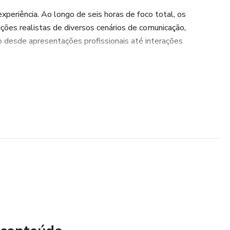
xperiência. Ao longo de seis horas de foco total, os
ações realistas de diversos cenários de comunicação,
 desde apresentações profissionais até interações
icável, o Momento Destrave gera impacto imediato na vida
ssional, desenvolvendo competências essenciais como clareza,
l e poder de influência.
u potencial!
 já transformou a comunicação de centenas de pessoas.