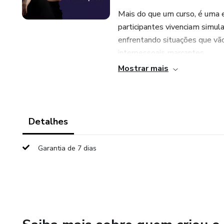
Mais do que um curso, é uma e
participantes vivenciam simul
enfrentando situações que vão
interpessoais marcantes.
Mostrar mais
Com metodologia direta e apl
pessoal e na trajetória profi
objetividade, domínio emociona
Detalhes
Destrave sua voz! Destrave se
Garantia de 7 dias
Participe do treinamento que