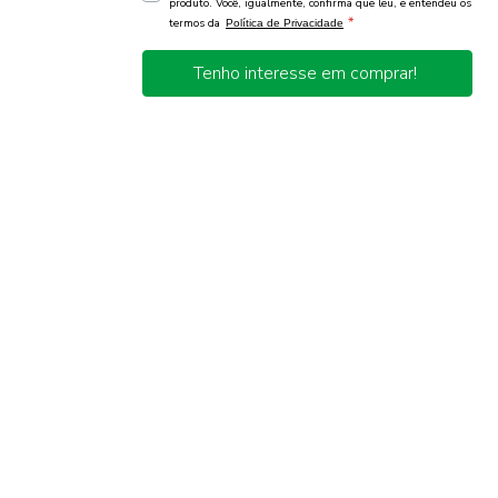
produto. Você, igualmente, confirma que leu, e entendeu os
*
termos da
Política de Privacidade
Tenho interesse em comprar!