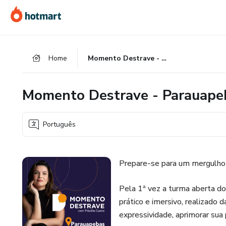
Ir
Ir
Ir
para
para
para
o
o
o
conteúdo
pagamento
rodapé
Home
Momento Destrave - Parauapebas
principal
Momento Destrave - Parauape
Português
Prepare-se para um mergulho 
Pela 1ª vez a turma aberta 
prático e imersivo, realizado
expressividade, aprimorar sua 