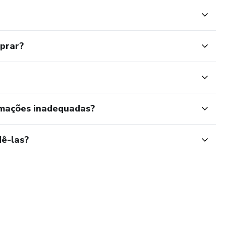
mprar?
rmações inadequadas?
ê-las?