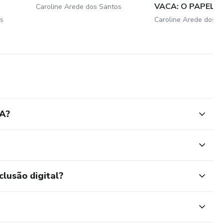
VACA: O PAPEL 
Caroline Arede dos Santos
NUTRIC...
s
Caroline Arede dos S
A?
clusão digital?