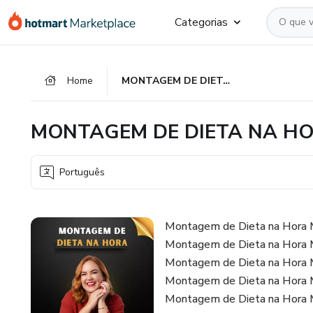
Ir
Ir
Ir
Categorias
para
para
para
o
o
o
conteúdo
pagamento
rodapé
Home
MONTAGEM DE DIETA NA HORA
principal
MONTAGEM DE DIETA NA H
Português
Montagem de Dieta na Hora 
Montagem de Dieta na Hora 
Montagem de Dieta na Hora 
Montagem de Dieta na Hora 
Montagem de Dieta na Hora 