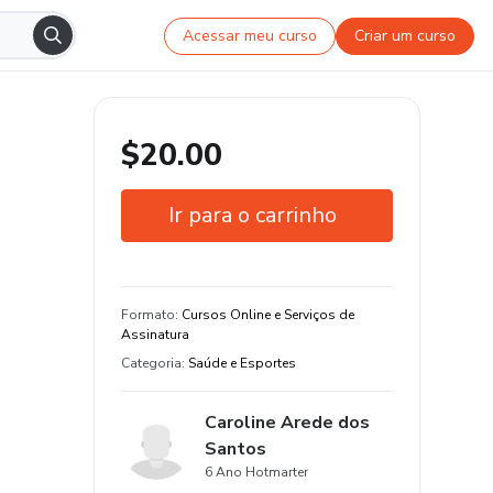
Acessar meu curso
Criar um curso
$20.00
Ir para o carrinho
Garantia de 7 dias
Estude do seu jeito e em qualquer
Formato
:
Cursos Online e Serviços de
dispositivo
Assinatura
Categoria
:
Saúde e Esportes
Caroline Arede dos
Santos
6 Ano Hotmarter