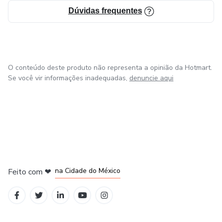
Dúvidas frequentes
O conteúdo deste produto não representa a opinião da Hotmart.
Se você vir informações inadequadas,
denuncie aqui
em Bogotá
em Amsterdam
em Madrid
na Cidade do México
Feito com
❤
em Belo Horizonte