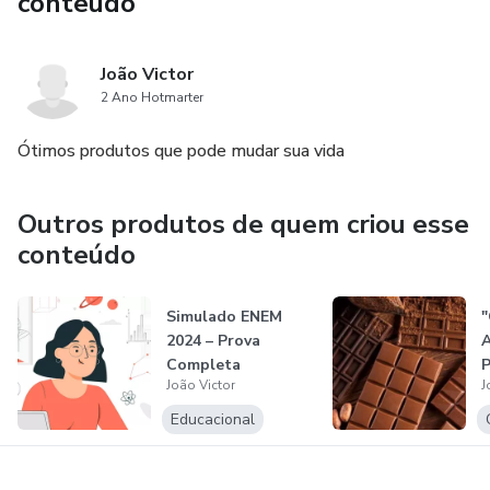
conteúdo
João Victor
2 Ano Hotmarter
Ótimos produtos que pode mudar sua vida
Outros produtos de quem criou esse
conteúdo
Simulado ENEM
"
2024 – Prova
A
Completa
P
João Victor
J
e
Educacional