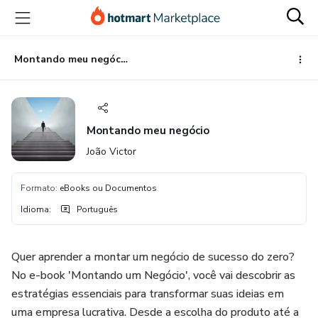
Ir
Ir
Ir
para
para
para
o
o
o
conteúdo
pagamento
rodapé
Montando meu negócio
principal
Montando meu negócio
João Victor
Formato
:
eBooks ou Documentos
Idioma
:
Português
Quer aprender a montar um negócio de sucesso do zero?
No e-book 'Montando um Negócio', você vai descobrir as
estratégias essenciais para transformar suas ideias em
uma empresa lucrativa. Desde a escolha do produto até a