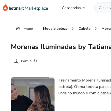
Ir
Ir
Ir
Categorias
para
para
para
o
o
o
conteúdo
pagamento
rodapé
Home
Moda e beleza
Cabelo
principal
Morenas Iluminadas by Tatia
Português
Treinamento Morena Iluminada u
estrela). Ótima técnica para 
linda no mundo e com o cabelo