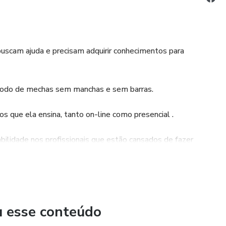
 buscam ajuda e precisam adquirir conhecimentos para
étodo de mechas sem manchas e sem barras.
 que ela ensina, tanto on-line como presencial .
bilidade nos profissionais que estão cansados de fazer
a cobrir seus erros.
pção da cliente e não para esconder erros e falhas.
dos, Tatiana van campo vem transformando grandes vidas na
u esse conteúdo