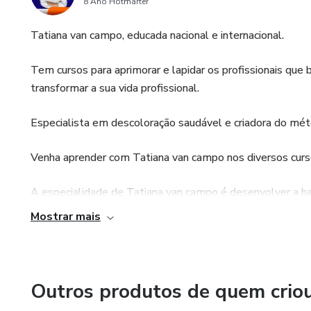
8 Ano Hotmarter
Tatiana van campo, educada nacional e internacional.
Tem cursos para aprimorar e lapidar os profissionais que
transformar a sua vida profissional.
Especialista em descoloração saudável e criadora do m
Venha aprender com Tatiana van campo nos diversos cursos
A especialidade de Tatiana van campo é desenvolver a ha
cabelos manchando e sendo sempre refém do esfumado pr
Mostrar mais
Tatiana van campo, ensina que o esfumado deve ser uma o
Com cursos maravilhosos e mais de 17 mil alunos forma
Outros produtos de quem crio
profissão.